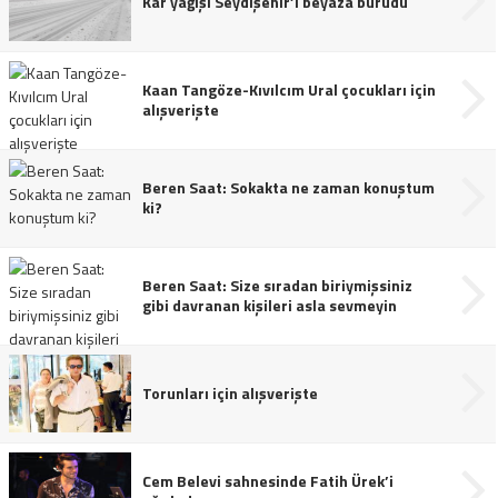
Kar yağışı Seydişehir’i beyaza bürüdü
Kaan Tangöze-Kıvılcım Ural çocukları için
alışverişte
Beren Saat: Sokakta ne zaman konuştum
ki?
Beren Saat: Size sıradan biriymişsiniz
gibi davranan kişileri asla sevmeyin
Torunları için alışverişte
Cem Belevi sahnesinde Fatih Ürek’i