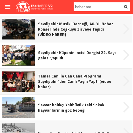
Seydişehir Musiki Derneği, 40. Yıl Bahar
Konserinde Coşkuyu Zirveye Taşıdı
(VİDEO HABER)
Seydişehir Küpenin İncisi Dergisi 22. Sayı
galası yapıldı
Tamer Can İle Can Cana Programı
Seydişehir’den Canlı Yayın Yaptı (video
haber)
Seyyar balıkçı Yalıhüyük’teki Sokak
hayvanlarının göz bebeği