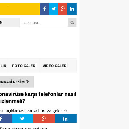
İM
LIK
FOTO GALERİ
VIDEO GALERİ
ONRAKİ RESİM
onavirüse karşı telefonlar nasıl
izlenmeli?
in açıklaması varsa buraya gelecek.