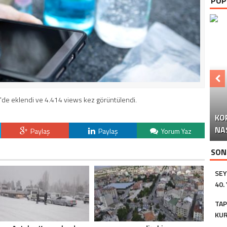
POP
'de eklendi ve 4.414 views kez görüntülendi.
KO
Y
NA
Paylaş
Paylaş
Yorum Yaz
SON
SEY
40.
COŞ
TA
(Vİ
KU
EFE