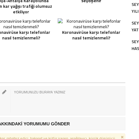
nya-Antalya Karayolunda
seydişehir
SEY
 kar yağışı trafiği olumsuz
YIL
etkiliyor
SEY
YAT
navirüse karşı telefonlar
Koronavirüse karşı telefonlar
nasıl temizlenmeli?
nasıl temizlenmeli?
SEY
HAS
GAZ
AKKINDAKİ YORUMUMU GÖNDER
kar, rahatsız edici, hakaret ve küfür içeren, aşağılayıcı, küçük düşürücü,