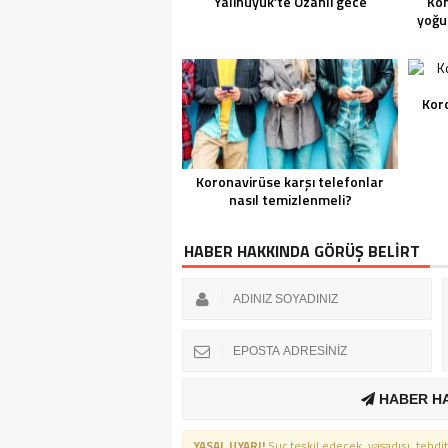
Yalıhüyük’te Ozanlı gece
Ko
yoğun
Koro
Koronavirüse karşı telefonlar
nasıl temizlenmeli?
HABER HAKKINDA GÖRÜŞ BELİRT
HABER H
YASAL UYARI!
Suç teşkil edecek, yasadışı, tehdit