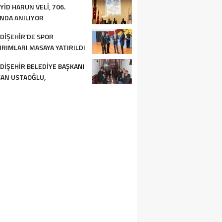
YID HARUN VELI, 706.
INDA ANILIYOR
DIŞEHIR’DE SPOR
IRIMLARI MASAYA YATIRILDI
DIŞEHIR BELEDIYE BAŞKANI
AN USTAOĞLU,
ETECILERLE BULUŞTU