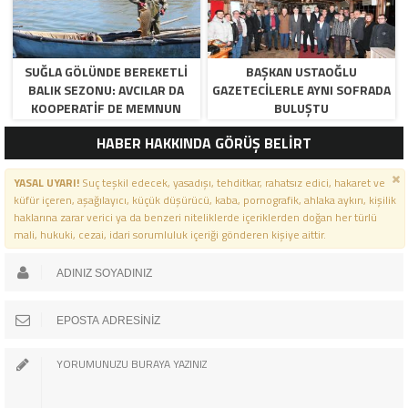
SUĞLA GÖLÜNDE BEREKETLI
BAŞKAN USTAOĞLU
BALIK SEZONU: AVCILAR DA
GAZETECILERLE AYNI SOFRADA
KOOPERATIF DE MEMNUN
BULUŞTU
HABER HAKKINDA GÖRÜŞ BELİRT
YASAL UYARI!
Suç teşkil edecek, yasadışı, tehditkar, rahatsız edici, hakaret ve
küfür içeren, aşağılayıcı, küçük düşürücü, kaba, pornografik, ahlaka aykırı, kişilik
haklarına zarar verici ya da benzeri niteliklerde içeriklerden doğan her türlü
mali, hukuki, cezai, idari sorumluluk içeriği gönderen kişiye aittir.