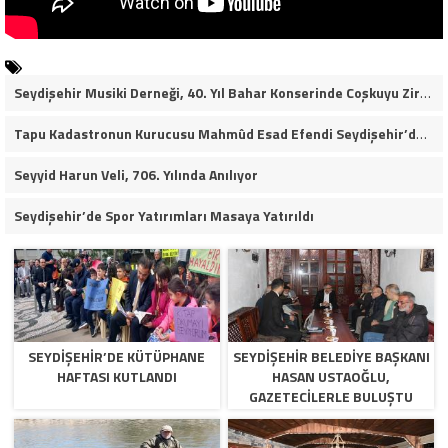
Seydişehir Musiki Derneği, 40. Yıl Bahar Konserinde Coşkuyu Zirveye Taşıdı (VİDEO HABER)
Tapu Kadastronun Kurucusu Mahmûd Esad Efendi Seydişehir’de Anıldı
Seyyid Harun Veli, 706. Yılında Anılıyor
Seydişehir’de Spor Yatırımları Masaya Yatırıldı
SEYDIŞEHIR’DE KÜTÜPHANE
SEYDIŞEHIR BELEDIYE BAŞKANI
HAFTASI KUTLANDI
HASAN USTAOĞLU,
GAZETECILERLE BULUŞTU