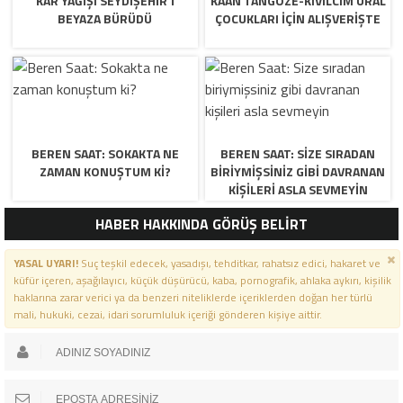
KAR YAĞIŞI SEYDIŞEHIR’I
KAAN TANGÖZE-KIVILCIM URAL
BEYAZA BÜRÜDÜ
ÇOCUKLARI IÇIN ALIŞVERIŞTE
BEREN SAAT: SOKAKTA NE
BEREN SAAT: SIZE SIRADAN
ZAMAN KONUŞTUM KI?
BIRIYMIŞSINIZ GIBI DAVRANAN
KIŞILERI ASLA SEVMEYIN
HABER HAKKINDA GÖRÜŞ BELİRT
YASAL UYARI!
Suç teşkil edecek, yasadışı, tehditkar, rahatsız edici, hakaret ve
küfür içeren, aşağılayıcı, küçük düşürücü, kaba, pornografik, ahlaka aykırı, kişilik
haklarına zarar verici ya da benzeri niteliklerde içeriklerden doğan her türlü
mali, hukuki, cezai, idari sorumluluk içeriği gönderen kişiye aittir.