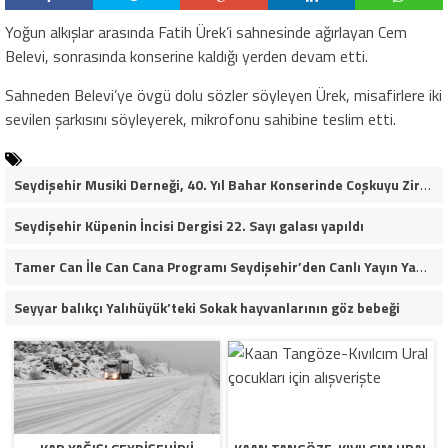
Yoğun alkışlar arasında Fatih Ürek’i sahnesinde ağırlayan Cem
Belevi, sonrasında konserine kaldığı yerden devam etti.
Sahneden Belevi’ye övgü dolu sözler söyleyen Ürek, misafirlere iki
sevilen şarkısını söyleyerek, mikrofonu sahibine teslim etti.
Seydişehir Musiki Derneği, 40. Yıl Bahar Konserinde Coşkuyu Zirveye Taşıdı (VİDEO HABER)
Seydişehir Küpenin İncisi Dergisi 22. Sayı galası yapıldı
Tamer Can İle Can Cana Programı Seydişehir’den Canlı Yayın Yaptı (video haber)
Seyyar balıkçı Yalıhüyük’teki Sokak hayvanlarının göz bebeği