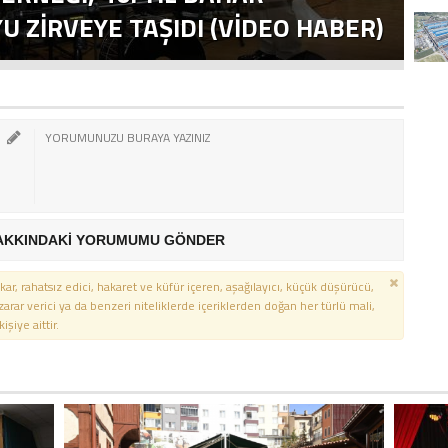
 ZIRVEYE TAŞIDI (VİDEO HABER)
E
AKKINDAKİ YORUMUMU GÖNDER
kar, rahatsız edici, hakaret ve küfür içeren, aşağılayıcı, küçük düşürücü,
 zarar verici ya da benzeri niteliklerde içeriklerden doğan her türlü mali,
şiye aittir.