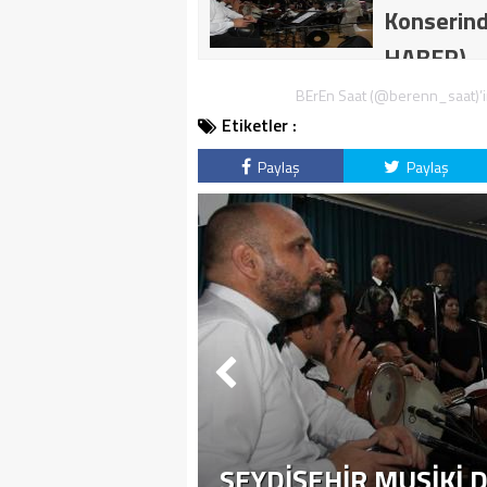
Konserind
HABER)
BErEn Saat (@berenn_saat)’in
Etiketler :
Paylaş
Paylaş
SEYDIŞEHIR MUSIKI D