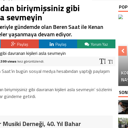
Anıldı
adan biriymişsiniz gibi
POP
sla sevmeyin
riyle gündemde olan Beren Saat ile Kenan
eler yaşanmaya devam ediyor.
Paylaş
Paylaş
Yorum Yaz
.599 views
kez görüntülendi.
en Saat’in bugün sosyal medya hesabından yaptığı paylaşım
KO
Y
NA
 biriymişsiniz gibi davranan kişileri asla sevmeyin’ sözlerini
SON
ar gündeme getirdi.
 Musiki Derneği, 40. Yıl Bahar