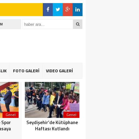
İM
LIK
FOTO GALERİ
VIDEO GALERİ
Genel
Genel
Genel
 Spor
Seydişehir’de Kütüphane
Suğla gölünde Bereketli
asaya
Haftası Kutlandı
Balık sezonu: Avcılar da
Kooperatif de Memnun