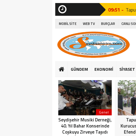
09:51 -
Tapu
SON
DAKİKA
15:06 -
Seyyi
MOBİL SİTE
WEB TV
BURÇLAR
CANLI S
15:27 -
Seydi
14:26 -
Seyd
10:37 -
Seyd
15:16 -
Suğl
GÜNDEM
EKONOMİ
SİYASET
16:25 -
Başk
14:23 -
Suğla
Genel
Seydişehir Musiki Derneği,
Tapu
40. Yıl Bahar Konserinde
Kurucu
Coşkuyu Zirveye Taşıdı
Efend