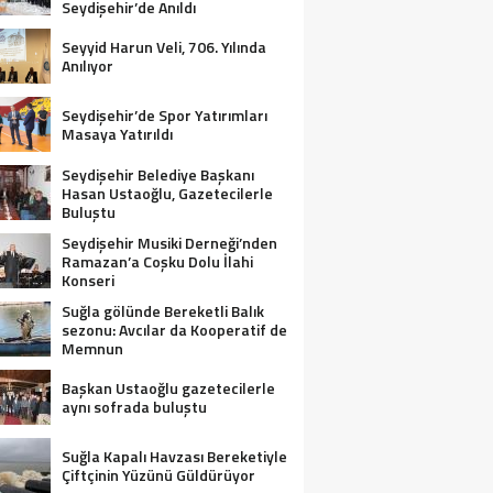
Seydişehir’de Anıldı
Seyyid Harun Veli, 706. Yılında
Anılıyor
Seydişehir’de Spor Yatırımları
Masaya Yatırıldı
Seydişehir Belediye Başkanı
Hasan Ustaoğlu, Gazetecilerle
Buluştu
Seydişehir Musiki Derneği’nden
Ramazan’a Coşku Dolu İlahi
Konseri
Suğla gölünde Bereketli Balık
sezonu: Avcılar da Kooperatif de
Memnun
Başkan Ustaoğlu gazetecilerle
aynı sofrada buluştu
Suğla Kapalı Havzası Bereketiyle
Çiftçinin Yüzünü Güldürüyor
APU KADASTRONUN KURUCUSU MAHM