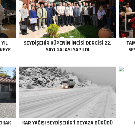
 YIL
SEYDIŞEHIR KÜPENIN İNCISI DERGISI 22.
TAM
RVEYE
SAYI GALASI YAPILDI
SE
SOKAK
KAR YAĞIŞI SEYDIŞEHIR’I BEYAZA BÜRÜDÜ