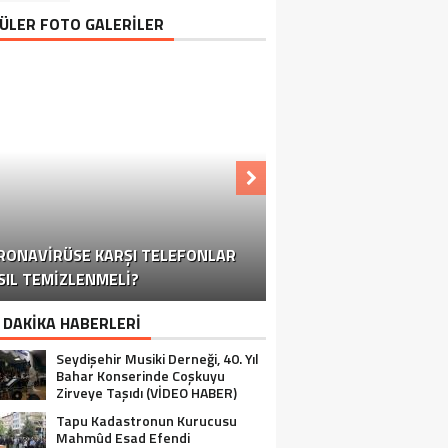
ÜLER FOTO GALERİLER
KONYA-ANTALYA KARAYOLUNDA
RONAVIRÜSE KARŞI TELEFONLAR
OĞUN KAR YAĞIŞI TRAFIĞI OLUMSUZ
KORONAVIRÜSE KARŞI TELEFONLAR
KORONAVIRÜSE KARŞI TELEFONLAR
KORONAVIRÜSE KARŞI TELEFONLAR
SIL TEMIZLENMELI?
YALIHÜYÜK’TE OZANLI GECE
NASIL TEMIZLENMELI?
NASIL TEMIZLENMELI?
NASIL TEMIZLENMELI?
SEYDIŞEHIR
ETKILIYOR
 DAKİKA HABERLERİ
Seydişehir Musiki Derneği, 40. Yıl
Bahar Konserinde Coşkuyu
Zirveye Taşıdı (VİDEO HABER)
Tapu Kadastronun Kurucusu
Mahmûd Esad Efendi