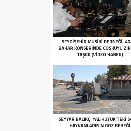
SEYDIŞEHIR MUSIKI DERNEĞI, 40.
BAHAR KONSERINDE COŞKUYU ZI
TAŞIDI (VİDEO HABER)
SEYYAR BALIKÇI YALIHÜYÜK’TEKI 
HAYVANLARININ GÖZ BEBEĞI