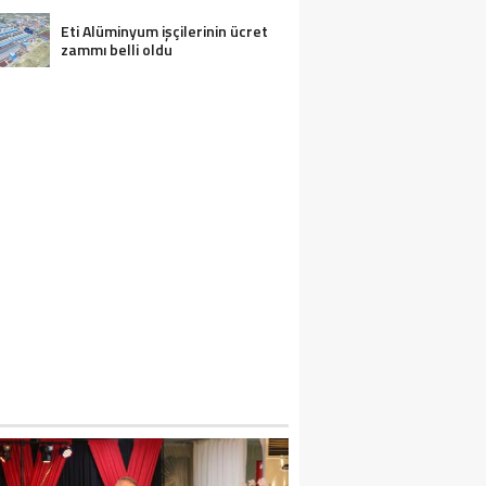
FENDI SEYDIŞEHIR’DE ANILDI
Eti Alüminyum işçilerinin ücret
zammı belli oldu