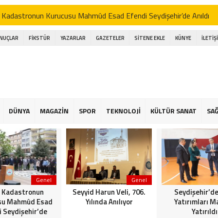
 Kadastronun Kurucusu Mahmûd Esad Efendi Seydişehir’de Anıldı
d Harun Veli, 706. Yılında Anılıyor
ONUÇLAR
FİKSTÜR
YAZARLAR
GAZETELER
SİTENE EKLE
KÜNYE
İLETİŞ
şehir’de Spor Yatırımları Masaya Yatırıldı
işehir Belediye Başkanı Hasan Ustaoğlu, Gazetecilerle Buluştu
işehir Musiki Derneği’nden Ramazan’a Coşku Dolu İlahi Konseri
a gölünde Bereketli Balık sezonu: Avcılar da Kooperatif de Memnun
DÜNYA
MAGAZİN
SPOR
TEKNOLOJİ
KÜLTÜR SANAT
SAĞ
an Ustaoğlu gazetecilerle aynı sofrada buluştu
 Kapalı Havzası Bereketiyle Çiftçinin Yüzünü Güldürüyor
Genel
Genel
 Kadastronun
Seyyid Harun Veli, 706.
Seydişehir’de
su Mahmûd Esad
Yılında Anılıyor
Yatırımları M
i Seydişehir’de
Yatırıldı