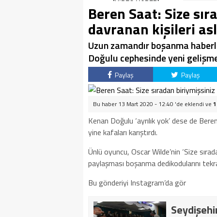
(VİDEO HABER)
Beren Saat: Size sır
davranan kişileri a
Uzun zamandır boşanma haberle
Doğulu cephesinde yeni gelişm
Paylaş
Paylaş
Bu haber 13 Mart 2020 - 12:40 'de eklendi ve
1
Kenan Doğulu ‘ayrılık yok’ dese de Ber
yine kafaları karıştırdı.
Ünlü oyuncu, Oscar Wilde’nin ‘Size sıradan
paylaşması boşanma dedikodularını tekr
Bu gönderiyi Instagram’da gör
Seydişehir