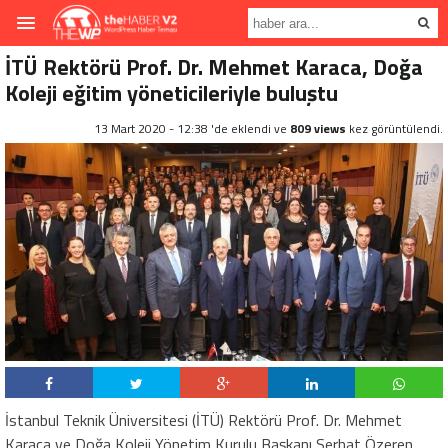
İTÜ Rektörü Prof. Dr. Mehmet Karaca, Doğa
Koleji eğitim yöneticileriyle buluştu
13 Mart 2020 - 12:38 'de eklendi ve
809 views
kez görüntülendi.
İstanbul Teknik Üniversitesi (İTÜ) Rektörü Prof. Dr. Mehmet
Karaca ve Doğa Koleji Yönetim Kurulu Başkanı Serhat Özeren