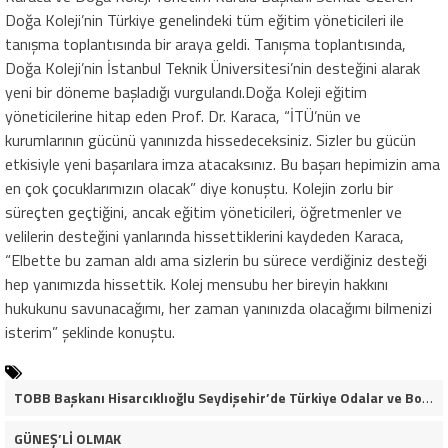
Doğa Koleji’nin Türkiye genelindeki tüm eğitim yöneticileri ile
tanışma toplantısında bir araya geldi. Tanışma toplantısında,
Doğa Koleji’nin İstanbul Teknik Üniversitesi’nin desteğini alarak
yeni bir döneme başladığı vurgulandı.Doğa Koleji eğitim
yöneticilerine hitap eden Prof. Dr. Karaca, “İTÜ’nün ve
kurumlarının gücünü yanınızda hissedeceksiniz. Sizler bu gücün
etkisiyle yeni başarılara imza atacaksınız. Bu başarı hepimizin ama
en çok çocuklarımızın olacak” diye konuştu. Kolejin zorlu bir
süreçten geçtiğini, ancak eğitim yöneticileri, öğretmenler ve
velilerin desteğini yanlarında hissettiklerini kaydeden Karaca,
“Elbette bu zaman aldı ama sizlerin bu sürece verdiğiniz desteği
hep yanımızda hissettik. Kolej mensubu her bireyin hakkını
hukukunu savunacağımı, her zaman yanınızda olacağımı bilmenizi
isterim” şeklinde konuştu.
TOBB Başkanı Hisarcıklıoğlu Seydişehir’de Türkiye Odalar ve Borsalar Birliği Cumhuriyet İlkokulu’nun Açılışını Yaptı
GÜNEŞ’Lİ OLMAK