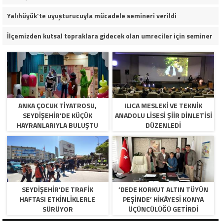
Yalıhüyük’te uyuşturucuyla mücadele semineri verildi
İlçemizden kutsal topraklara gidecek olan umreciler için seminer
ANKA ÇOCUK TIYATROSU,
ILICA MESLEKI VE TEKNIK
SEYDIŞEHIR’DE KÜÇÜK
ANADOLU LISESI ŞIIR DINLETISI
HAYRANLARIYLA BULUŞTU
DÜZENLEDI
SEYDIŞEHIR’DE TRAFIK
‘DEDE KORKUT ALTIN TÜYÜN
HAFTASI ETKINLIKLERLE
PEŞINDE’ HIKÂYESI KONYA
SÜRÜYOR
ÜÇÜNCÜLÜĞÜ GETIRDI