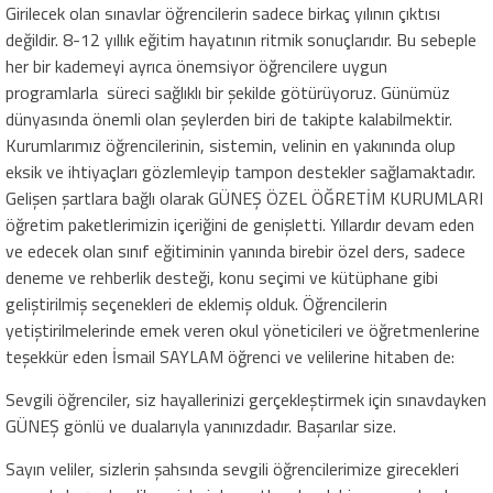
Girilecek olan sınavlar öğrencilerin sadece birkaç yılının çıktısı
değildir. 8-12 yıllık eğitim hayatının ritmik sonuçlarıdır. Bu sebeple
her bir kademeyi ayrıca önemsiyor öğrencilere uygun
programlarla süreci sağlıklı bir şekilde götürüyoruz. Günümüz
dünyasında önemli olan şeylerden biri de takipte kalabilmektir.
Kurumlarımız öğrencilerinin, sistemin, velinin en yakınında olup
eksik ve ihtiyaçları gözlemleyip tampon destekler sağlamaktadır.
Gelişen şartlara bağlı olarak GÜNEŞ ÖZEL ÖĞRETİM KURUMLARI
öğretim paketlerimizin içeriğini de genişletti. Yıllardır devam eden
ve edecek olan sınıf eğitiminin yanında birebir özel ders, sadece
deneme ve rehberlik desteği, konu seçimi ve kütüphane gibi
geliştirilmiş seçenekleri de eklemiş olduk. Öğrencilerin
yetiştirilmelerinde emek veren okul yöneticileri ve öğretmenlerine
teşekkür eden İsmail SAYLAM öğrenci ve velilerine hitaben de:
Sevgili öğrenciler, siz hayallerinizi gerçekleştirmek için sınavdayken
GÜNEŞ gönlü ve dualarıyla yanınızdadır. Başarılar size.
Sayın veliler, sizlerin şahsında sevgili öğrencilerimize girecekleri