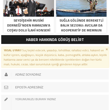
SEYDIŞEHIR MUSIKI
SUĞLA GÖLÜNDE BEREKETLI
DERNEĞI’NDEN RAMAZAN’A
BALIK SEZONU: AVCILAR DA
COŞKU DOLU İLAHI KONSERI
KOOPERATIF DE MEMNUN
HABER HAKKINDA GÖRÜŞ BELİRT
YASAL UYARI!
Suç teşkil edecek, yasadışı, tehditkar, rahatsız edici, hakaret ve
küfür içeren, aşağılayıcı, küçük düşürücü, kaba, pornografik, ahlaka aykırı, kişilik
haklarına zarar verici ya da benzeri niteliklerde içeriklerden doğan her türlü
mali, hukuki, cezai, idari sorumluluk içeriği gönderen kişiye aittir.