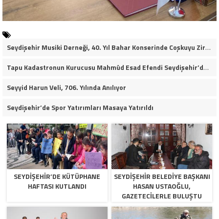
Seydişehir Musiki Derneği, 40. Yıl Bahar Konserinde Coşkuyu Zirveye Taşıdı (VİDEO HABER)
Tapu Kadastronun Kurucusu Mahmûd Esad Efendi Seydişehir’de Anıldı
Seyyid Harun Veli, 706. Yılında Anılıyor
Seydişehir’de Spor Yatırımları Masaya Yatırıldı
SEYDIŞEHIR’DE KÜTÜPHANE
SEYDIŞEHIR BELEDIYE BAŞKANI
HAFTASI KUTLANDI
HASAN USTAOĞLU,
GAZETECILERLE BULUŞTU