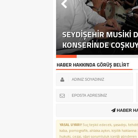
SEYDIŞEHIR MUSIKI D
KONSERINDE COŞKUYU
HABER HAKKINDA GÖRÜŞ BELİRT
HABER H
YASAL UYARI!
Suç teşkil edecek, yasadışı, tehdit
kaba, pornografik, ahlaka aykırı, kişilik haklarına
hukuki, cezai, idari sorumluluk içeriği gönderen ki