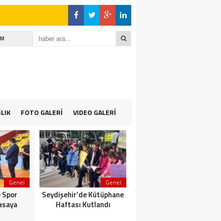
İM
LIK
FOTO GALERİ
VIDEO GALERİ
Genel
Genel
Genel
 Spor
Seydişehir’de Kütüphane
Suğla gölünde Bereketli
asaya
Haftası Kutlandı
Balık sezonu: Avcılar da
Kooperatif de Memnun