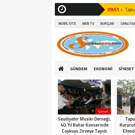
09:51 -
Tapu
SON
DAKİKA
15:06 -
Seyyi
MOBİL SİTE
WEB TV
BURÇLAR
CANLI S
15:27 -
Seydi
14:26 -
Seyd
10:37 -
Seyd
15:16 -
Suğl
GÜNDEM
EKONOMİ
SİYASET
16:25 -
Başk
14:23 -
Suğla
Genel
Seydişehir Musiki Derneği,
Tapu
40. Yıl Bahar Konserinde
Kurucu
Coşkuyu Zirveye Taşıdı
Efend