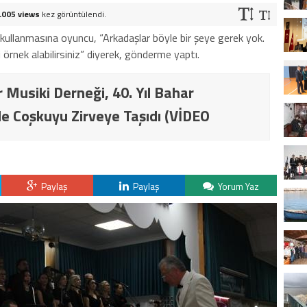
.005 views
kez görüntülendi.
ullanmasına oyuncu, “Arkadaşlar böyle bir şeye gerek yok.
ni örnek alabilirsiniz” diyerek, gönderme yaptı.
 Musiki Derneği, 40. Yıl Bahar
e Coşkuyu Zirveye Taşıdı (VİDEO
Paylaş
Paylaş
Yorum Yaz