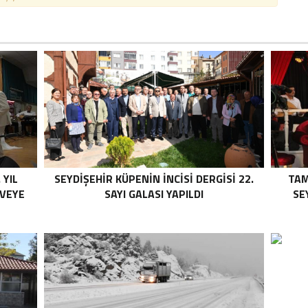
 YIL
SEYDIŞEHIR KÜPENIN İNCISI DERGISI 22.
TAM
RVEYE
SAYI GALASI YAPILDI
SE