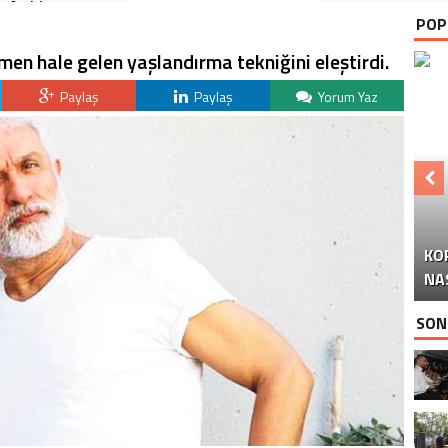
Anıldı
POP
en hale gelen yaşlandırma tekniğini eleştirdi.
Paylaş
Paylaş
Yorum Yaz
KO
Y
NA
SON