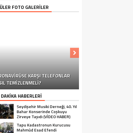
ÜLER FOTO GALERİLER
KONYA-ANTALYA KARAYOLUNDA
RONAVIRÜSE KARŞI TELEFONLAR
OĞUN KAR YAĞIŞI TRAFIĞI OLUMSUZ
KORONAVIRÜSE KARŞI TELEFONLAR
KORONAVIRÜSE KARŞI TELEFONLAR
KORONAVIRÜSE KARŞI TELEFONLAR
SIL TEMIZLENMELI?
YALIHÜYÜK’TE OZANLI GECE
NASIL TEMIZLENMELI?
NASIL TEMIZLENMELI?
NASIL TEMIZLENMELI?
SEYDIŞEHIR
ETKILIYOR
 DAKİKA HABERLERİ
Seydişehir Musiki Derneği, 40. Yıl
Bahar Konserinde Coşkuyu
Zirveye Taşıdı (VİDEO HABER)
Tapu Kadastronun Kurucusu
Mahmûd Esad Efendi