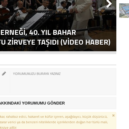
ERNEĞI, 40. YIL BAHAR
T
 ZIRVEYE TAŞIDI (VİDEO HABER)
E
AKKINDAKİ YORUMUMU GÖNDER
kar, rahatsız edici, hakaret ve küfür içeren, aşağılayıcı, küçük düşürücü,
 zarar verici ya da benzeri niteliklerde içeriklerden doğan her türlü mali,
şiye aittir.