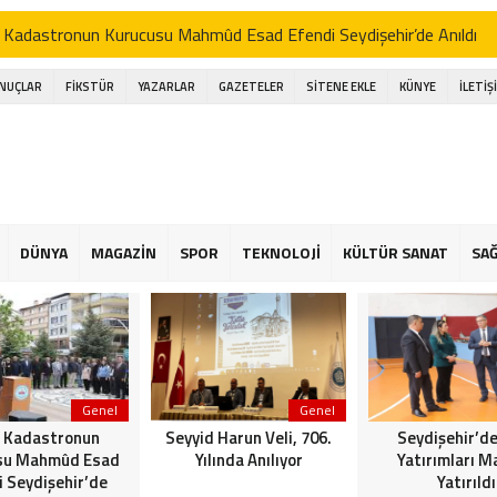
 Kadastronun Kurucusu Mahmûd Esad Efendi Seydişehir’de Anıldı
d Harun Veli, 706. Yılında Anılıyor
ONUÇLAR
FİKSTÜR
YAZARLAR
GAZETELER
SİTENE EKLE
KÜNYE
İLETİŞ
şehir’de Spor Yatırımları Masaya Yatırıldı
işehir Belediye Başkanı Hasan Ustaoğlu, Gazetecilerle Buluştu
işehir Musiki Derneği’nden Ramazan’a Coşku Dolu İlahi Konseri
a gölünde Bereketli Balık sezonu: Avcılar da Kooperatif de Memnun
DÜNYA
MAGAZİN
SPOR
TEKNOLOJİ
KÜLTÜR SANAT
SAĞ
an Ustaoğlu gazetecilerle aynı sofrada buluştu
 Kapalı Havzası Bereketiyle Çiftçinin Yüzünü Güldürüyor
Genel
Genel
 Kadastronun
Seyyid Harun Veli, 706.
Seydişehir’de
su Mahmûd Esad
Yılında Anılıyor
Yatırımları M
i Seydişehir’de
Yatırıldı