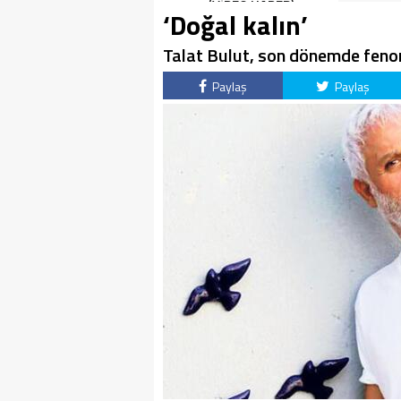
(VİDEO HABER)
‘Doğal kalın’
Talat Bulut, son dönemde fenom
Paylaş
Paylaş