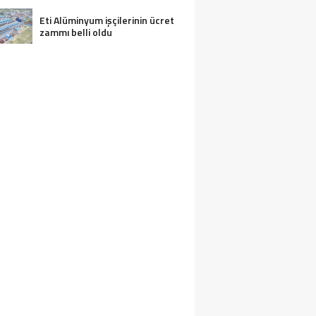
Eti Alüminyum işçilerinin ücret
zammı belli oldu
APU KADASTRONUN KURUCUSU MAHM
FENDI SEYDIŞEHIR’DE ANILDI