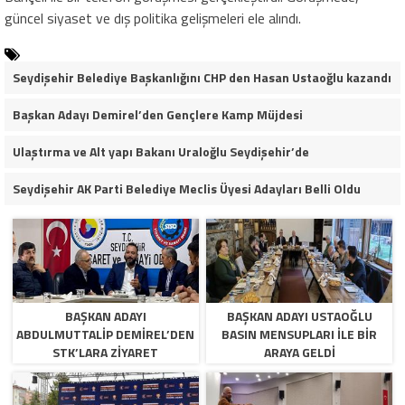
güncel siyaset ve dış politika gelişmeleri ele alındı.
Seydişehir Belediye Başkanlığını CHP den Hasan Ustaoğlu kazandı
Başkan Adayı Demirel’den Gençlere Kamp Müjdesi
Ulaştırma ve Alt yapı Bakanı Uraloğlu Seydişehir’de
Seydişehir AK Parti Belediye Meclis Üyesi Adayları Belli Oldu
BAŞKAN ADAYI
BAŞKAN ADAYI USTAOĞLU
ABDULMUTTALIP DEMIREL’DEN
BASIN MENSUPLARI ILE BIR
STK’LARA ZIYARET
ARAYA GELDI