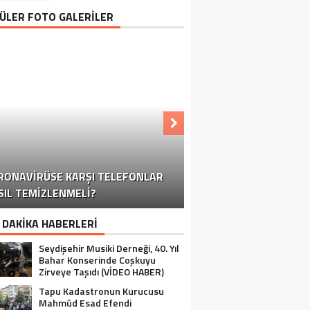
ÜLER FOTO GALERİLER
KONYA-ANTALYA KARAYOLUNDA
RONAVIRÜSE KARŞI TELEFONLAR
OĞUN KAR YAĞIŞI TRAFIĞI OLUMSUZ
KORONAVIRÜSE KARŞI TELEFONLAR
KORONAVIRÜSE KARŞI TELEFONLAR
KORONAVIRÜSE KARŞI TELEFONLAR
SIL TEMIZLENMELI?
YALIHÜYÜK’TE OZANLI GECE
NASIL TEMIZLENMELI?
NASIL TEMIZLENMELI?
NASIL TEMIZLENMELI?
SEYDIŞEHIR
ETKILIYOR
 DAKİKA HABERLERİ
Seydişehir Musiki Derneği, 40. Yıl
Bahar Konserinde Coşkuyu
Zirveye Taşıdı (VİDEO HABER)
Tapu Kadastronun Kurucusu
Mahmûd Esad Efendi