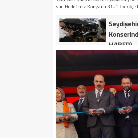
var .Hedefimiz Konya’da 31+1 tüm ilçe be
Seydişehir
Konserind
HABER)