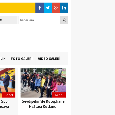
İM
LIK
FOTO GALERİ
VIDEO GALERİ
Genel
Genel
Genel
 Spor
Seydişehir’de Kütüphane
Suğla gölünde Bereketli
asaya
Haftası Kutlandı
Balık sezonu: Avcılar da
Kooperatif de Memnun