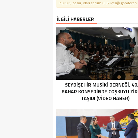
hukuki, cezai, idari sorumluluk içeriği gönderen ki
İLGİLİ HABERLER
SEYDIŞEHIR MUSIKI DERNEĞI, 40.
BAHAR KONSERINDE COŞKUYU ZI
TAŞIDI (VİDEO HABER)