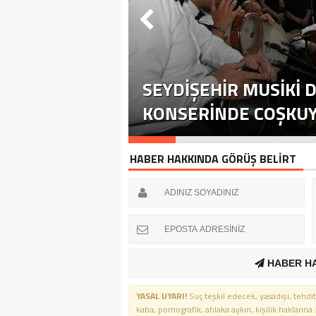
SEYDIŞEHIR MUSIKI D
KONSERINDE COŞKUYU
HABER HAKKINDA GÖRÜŞ BELİRT
HABER H
YASAL UYARI!
Suç teşkil edecek, yasadışı, tehdit
kaba, pornografik, ahlaka aykırı, kişilik haklarına