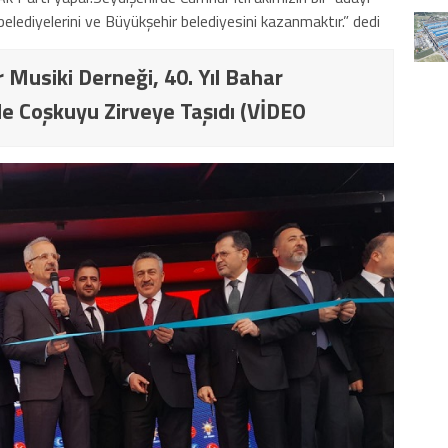
lediyelerini ve Büyükşehir belediyesini kazanmaktır.” dedi
 Musiki Derneği, 40. Yıl Bahar
e Coşkuyu Zirveye Taşıdı (VİDEO