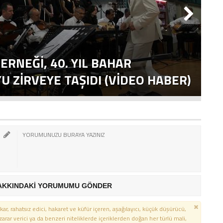
ERNEĞI, 40. YIL BAHAR
T
 ZIRVEYE TAŞIDI (VİDEO HABER)
E
AKKINDAKİ YORUMUMU GÖNDER
kar, rahatsız edici, hakaret ve küfür içeren, aşağılayıcı, küçük düşürücü,
 zarar verici ya da benzeri niteliklerde içeriklerden doğan her türlü mali,