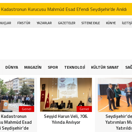
 Kadastronun Kurucusu Mahmûd Esad Efendi Seydişehir’de Anıldı
d Harun Veli, 706. Yılında Anılıyor
ONUÇLAR
FİKSTÜR
YAZARLAR
GAZETELER
SİTENE EKLE
KÜNYE
İLETİŞ
şehir’de Spor Yatırımları Masaya Yatırıldı
işehir Belediye Başkanı Hasan Ustaoğlu, Gazetecilerle Buluştu
işehir Musiki Derneği’nden Ramazan’a Coşku Dolu İlahi Konseri
a gölünde Bereketli Balık sezonu: Avcılar da Kooperatif de Memnun
DÜNYA
MAGAZİN
SPOR
TEKNOLOJİ
KÜLTÜR SANAT
SAĞ
an Ustaoğlu gazetecilerle aynı sofrada buluştu
 Kapalı Havzası Bereketiyle Çiftçinin Yüzünü Güldürüyor
Genel
Genel
 Kadastronun
Seyyid Harun Veli, 706.
Seydişehir’de
su Mahmûd Esad
Yılında Anılıyor
Yatırımları M
i Seydişehir’de
Yatırıldı