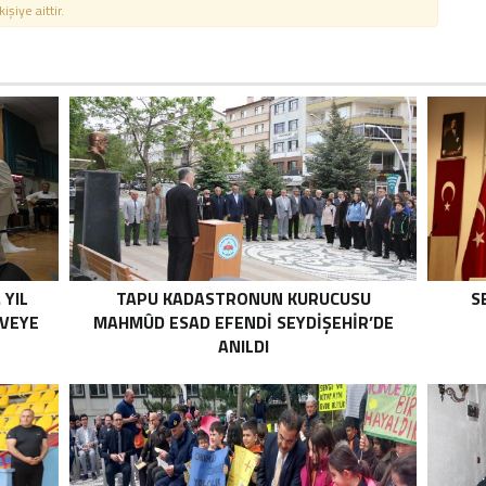
şiye aittir.
 YIL
TAPU KADASTRONUN KURUCUSU
S
RVEYE
MAHMÛD ESAD EFENDI SEYDIŞEHIR’DE
ANILDI