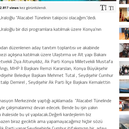
2.817 views
kez görüntülendi.
aloğlu “Alacabel Tünelinin takipcisi olacağım.’’dedi.
Uraloğlu bir dizi programlara katılmak üzere Konya’nın
fından düzenlenen aday tanıtım toplantısı ve akabinde
zi açılışına katılmak üzere Ulaştırma ve Alt yapı Bakanı
tvekili Ziya Altunyıldız, Ak Parti Konya Milletvekili Mustafa
 Angı, MHP İl Başkanı Remzi Kararslan, Konya Büyükşehir
ydişehir Belediye Başkanı Mehmet Tutal , Seydişehir Cumhur
alip Demirel , Seydişehir Ak Parti İlçe Başkanı Kemalettin
nasyon Merkezinde yaptığı açıklamada ”Alacabel Tünelinde
iyle çalışmalarımız devan edecek. Bende bu işin yakın
 ihaleside bu yıl yapılacak.Değerli kardeşlerim biz
azen biraz geciktik ama yapamayacağımız hiçbir sözü
 Ak Parti yapar.Seydişehirde Cumhur itifakımızın bir adayı