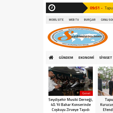
09:51 -
Tapu
SON
DAKİKA
15:06 -
Seyyi
MOBİL SİTE
WEB TV
BURÇLAR
CANLI S
15:27 -
Seydi
14:26 -
Seyd
10:37 -
Seyd
15:16 -
Suğl
GÜNDEM
EKONOMİ
SİYASET
16:25 -
Başk
14:23 -
Suğla
Genel
Seydişehir Musiki Derneği,
Tapu
40. Yıl Bahar Konserinde
Kurucu
Coşkuyu Zirveye Taşıdı
Efend