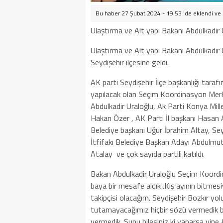
Bu haber 27 Şubat 2024 - 19:53 'de eklendi ve
Ulaştırma ve Alt yapı Bakanı Abdulkadir Ur
Ulaştırma ve Alt yapı Bakanı Abdulkadir 
Seydişehir ilçesine geldi.
AK parti Seydişehir İlçe başkanlığı tara
yapılacak olan Seçim Koordinasyon Merke
Abdulkadir Uraloğlu, Ak Parti Konya Mille
Hakan Özer , AK Parti İl başkanı Hasan
Belediye başkanı Uğur İbrahim Altay, Se
İtfifakı Belediye Başkan Adayı Abdulmutt
Atalay ve çok sayıda partili katıldı.
Bakan Abdulkadir Uraloğlu Seçim Koordi
baya bir mesafe aldık .Kış ayının bitmes
takipçisi olacağım. Seydişehir Bozkır yolu
tutamayacağımız hiçbir sözü vermedik b
vermedik. Şunu bilesiniz ki yaparsa yine