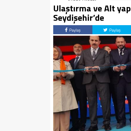
(VİDEO HABER)
Ulaştırma ve Alt yap
Seydişehir’de
Paylaş
Paylaş