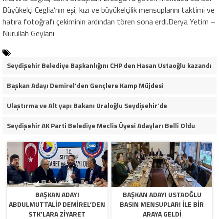
Büyükelçi Ceglia’nın eşi, kızı ve büyükelçilik mensuplarını taktimi ve
hatıra fotoğrafı çekiminin ardından tören sona erdi.Derya Yetim –
Nurullah Geylani
Seydişehir Belediye Başkanlığını CHP den Hasan Ustaoğlu kazandı
Başkan Adayı Demirel’den Gençlere Kamp Müjdesi
Ulaştırma ve Alt yapı Bakanı Uraloğlu Seydişehir’de
Seydişehir AK Parti Belediye Meclis Üyesi Adayları Belli Oldu
BAŞKAN ADAYI
BAŞKAN ADAYI USTAOĞLU
ABDULMUTTALIP DEMIREL’DEN
BASIN MENSUPLARI ILE BIR
STK’LARA ZIYARET
ARAYA GELDI