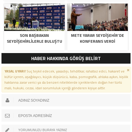
SON BAŞBAKAN
METE YARAR SEYDIŞEHIR’DE
SEYDIŞEHIRLILERLE BULUŞTU
KONFERANS VERDI
HABER HAKKINDA GÖRÜŞ BELİRT
YASAL UYARI!
Suç teşkil edecek, yasadışı, tehditkar, rahatsız edici, hakaret ve
küfür içeren, aşağılayıcı, küçük düşürücü, kaba, pornografik, ahlaka aykırı, kişilik
haklarına zarar verici ya da benzeri niteliklerde içeriklerden doğan her türlü
mali, hukuki, cezai, idari sorumluluk içeriği gönderen kişiye aittir.