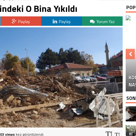
Anıldı
ndeki O Bina Yıkıldı
POP
Paylaş
Paylaş
Yorum Yaz
KO
Y
NA
SON
03 views
kez görüntülendi.