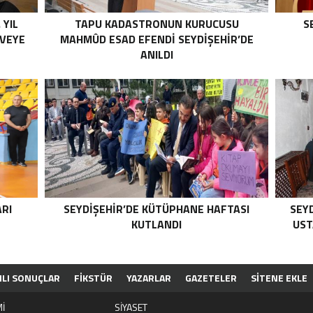
 YIL
TAPU KADASTRONUN KURUCUSU
S
RVEYE
MAHMÛD ESAD EFENDI SEYDIŞEHIR’DE
ANILDI
ARI
SEYDIŞEHIR’DE KÜTÜPHANE HAFTASI
SEY
KUTLANDI
UST
NLI SONUÇLAR
FİKSTÜR
YAZARLAR
GAZETELER
SİTENE EKLE
İ
SİYASET