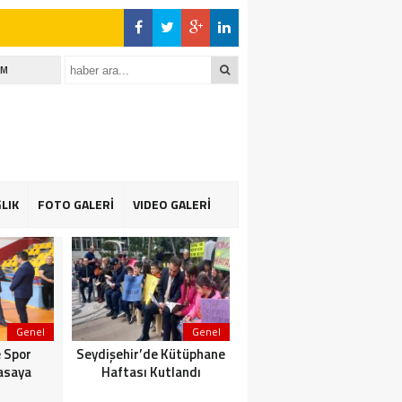
İM
LIK
FOTO GALERİ
VIDEO GALERİ
Genel
Genel
Genel
 Spor
Seydişehir’de Kütüphane
Suğla gölünde Bereketli
asaya
Haftası Kutlandı
Balık sezonu: Avcılar da
Kooperatif de Memnun