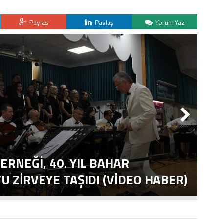
Paylaş
Paylaş
Yorum Yaz
ERNEĞI, 40. YIL BAHAR
T
 ZIRVEYE TAŞIDI (VİDEO HABER)
E