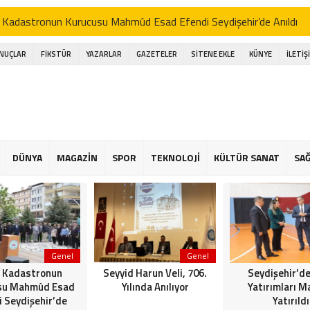
 Kadastronun Kurucusu Mahmûd Esad Efendi Seydişehir’de Anıldı
d Harun Veli, 706. Yılında Anılıyor
ONUÇLAR
FİKSTÜR
YAZARLAR
GAZETELER
SİTENE EKLE
KÜNYE
İLETİŞ
şehir’de Spor Yatırımları Masaya Yatırıldı
işehir Belediye Başkanı Hasan Ustaoğlu, Gazetecilerle Buluştu
işehir Musiki Derneği’nden Ramazan’a Coşku Dolu İlahi Konseri
a gölünde Bereketli Balık sezonu: Avcılar da Kooperatif de Memnun
DÜNYA
MAGAZİN
SPOR
TEKNOLOJİ
KÜLTÜR SANAT
SAĞ
an Ustaoğlu gazetecilerle aynı sofrada buluştu
 Kapalı Havzası Bereketiyle Çiftçinin Yüzünü Güldürüyor
Genel
Genel
 Kadastronun
Seyyid Harun Veli, 706.
Seydişehir’de
su Mahmûd Esad
Yılında Anılıyor
Yatırımları M
i Seydişehir’de
Yatırıldı