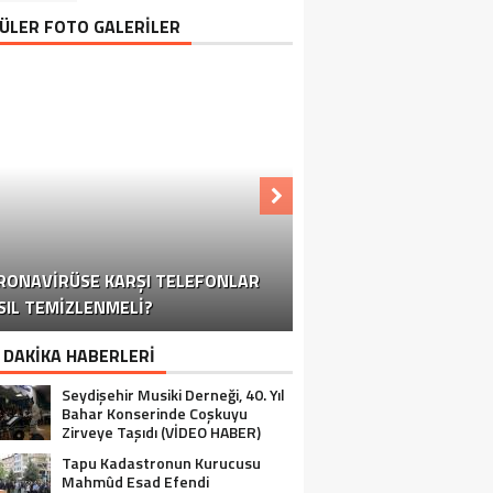
ÜLER FOTO GALERİLER
KONYA-ANTALYA KARAYOLUNDA
RONAVIRÜSE KARŞI TELEFONLAR
OĞUN KAR YAĞIŞI TRAFIĞI OLUMSUZ
KORONAVIRÜSE KARŞI TELEFONLAR
KORONAVIRÜSE KARŞI TELEFONLAR
KORONAVIRÜSE KARŞI TELEFONLAR
SIL TEMIZLENMELI?
YALIHÜYÜK’TE OZANLI GECE
NASIL TEMIZLENMELI?
NASIL TEMIZLENMELI?
NASIL TEMIZLENMELI?
SEYDIŞEHIR
ETKILIYOR
 DAKİKA HABERLERİ
Seydişehir Musiki Derneği, 40. Yıl
Bahar Konserinde Coşkuyu
Zirveye Taşıdı (VİDEO HABER)
Tapu Kadastronun Kurucusu
Mahmûd Esad Efendi