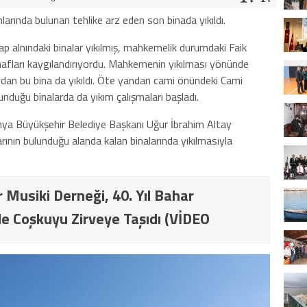
arında bulunan tehlike arz eden son binada yıkıldı.
p alnındaki binalar yıkılmış, mahkemelik durumdaki Faik
nafları kaygılandırıyordu. Mahkemenin yıkılması yönünde
ından bu bina da yıkıldı. Öte yandan cami önündeki Cami
unduğu binalarda da yıkım çalışmaları başladı.
nya Büyükşehir Belediye Başkanı Uğur İbrahim Altay
rının bulunduğu alanda kalan binalarında yıkılmasıyla
 Musiki Derneği, 40. Yıl Bahar
e Coşkuyu Zirveye Taşıdı (VİDEO