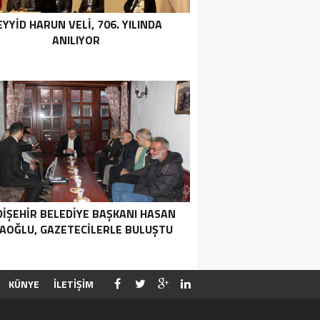
EYYID HARUN VELI, 706. YILINDA
ANILIYOR
DIŞEHIR BELEDIYE BAŞKANI HASAN
AOĞLU, GAZETECILERLE BULUŞTU
KÜNYE
İLETİŞİM