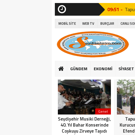
09:51 -
Tapu
SON
DAKİKA
15:06 -
Seyyi
MOBİL SİTE
WEB TV
BURÇLAR
CANLI S
15:27 -
Seydi
14:26 -
Seyd
10:37 -
Seyd
15:16 -
Suğl
GÜNDEM
EKONOMİ
SİYASET
16:25 -
Başk
14:23 -
Suğla
Genel
Seydişehir Musiki Derneği,
Tapu
40. Yıl Bahar Konserinde
Kurucu
Coşkuyu Zirveye Taşıdı
Efend