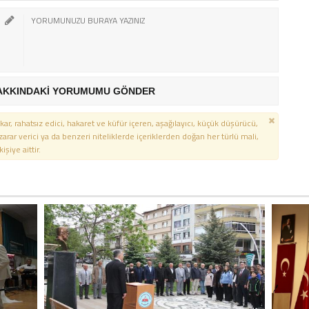
AKKINDAKİ YORUMUMU GÖNDER
kar, rahatsız edici, hakaret ve küfür içeren, aşağılayıcı, küçük düşürücü,
 zarar verici ya da benzeri niteliklerde içeriklerden doğan her türlü mali,
şiye aittir.