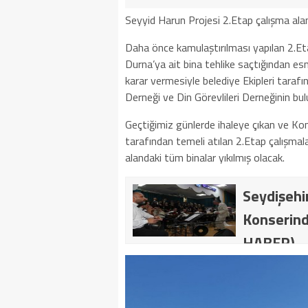
Seyyid Harun Projesi 2.Etap çalışma alanl
Daha önce kamulaştırılması yapılan 2.Eta
Durna’ya ait bina tehlike saçtığından es
karar vermesiyle belediye Ekipleri taraf
Derneği ve Din Görevlileri Derneğinin bul
Geçtiğimiz günlerde ihaleye çıkan ve Ko
tarafından temeli atılan 2.Etap çalışmala
alandaki tüm binalar yıkılmış olacak.
Seydişehir
Konserind
HABER)