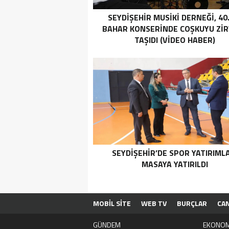
SEYDIŞEHIR MUSIKI DERNEĞI, 40.
BAHAR KONSERINDE COŞKUYU ZI
TAŞIDI (VİDEO HABER)
SEYDIŞEHIR’DE SPOR YATIRIML
MASAYA YATIRILDI
MOBİL SİTE
WEB TV
BURÇLAR
CA
GÜNDEM
EKONOM