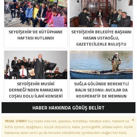
SEYDIŞEHIR’DE KÜTÜPHANE
SEYDIŞEHIR BELEDIYE BAŞKANI
HAFTASI KUTLANDI
HASAN USTAOĞLU,
GAZETECILERLE BULUŞTU
SEYDIŞEHIR MUSIKI
SUĞLA GÖLÜNDE BEREKETLI
DERNEĞI’NDEN RAMAZAN’A
BALIK SEZONU: AVCILAR DA
COŞKU DOLU İLAHI KONSERI
KOOPERATIF DE MEMNUN
HABER HAKKINDA GÖRÜŞ BELİRT
YASAL UYARI!
Suç teşkil edecek, yasadışı, tehditkar, rahatsız edici, hakaret ve
küfür içeren, aşağılayıcı, küçük düşürücü, kaba, pornografik, ahlaka aykırı, kişilik
haklarına zarar verici ya da benzeri niteliklerde içeriklerden doğan her türlü