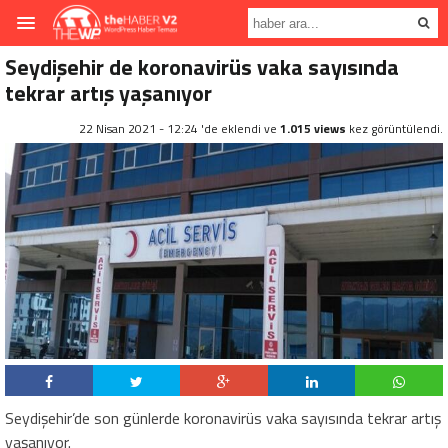
Seydişehir de koronavirüs vaka sayısında
tekrar artış yaşanıyor
22 Nisan 2021 - 12:24 'de eklendi ve
1.015 views
kez görüntülendi.
Seydişehir’de son günlerde koronavirüs vaka sayısında tekrar artış
yaşanıyor.