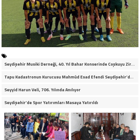
Seydişehir Musiki Derneği, 40. Yıl Bahar Konserinde Coşkuyu Zirveye Taşıdı (VİDEO HABER)
Tapu Kadastronun Kurucusu Mahmûd Esad Efendi Seydişehir’de Anıldı
Seyyid Harun Veli, 706. Yılında Anılıyor
Seydişehir’de Spor Yatırımları Masaya Yatırıldı