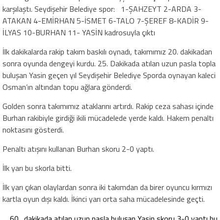
karşılaştı. Seydişehir Belediye spor: 1-ŞAHZEYT 2-ARDA 3-
ATAKAN 4-EMİRHAN 5-İSMET 6-TALO 7-ŞEREF 8-KADİR 9-
İLYAS 10-BURHAN 11- YASİN kadrosuyla çıktı
İlk dakikalarda rakip takım baskılı oynadı, takımımız 20. dakikadan
sonra oyunda dengeyi kurdu. 25. Dakikada atılan uzun pasla topla
buluşan Yasin geçen yıl Seydişehir Belediye Sporda oynayan kaleci
Osman’ın altından topu ağlara gönderdi.
Golden sonra takımımız ataklarını artırdı. Rakip ceza sahası içinde
Burhan rakibiyle girdiği ikili mücadelede yerde kaldı. Hakem penaltı
noktasını gösterdi.
Penaltı atışını kullanan Burhan skoru 2-0 yaptı.
İlk yarı bu skorla bitti.
İlk yarı çıkan olaylardan sonra iki takımdan da birer oyuncu kırmızı
kartla oyun dışı kaldı. İkinci yarı orta saha mücadelesinde geçti.
dakikada atılan uzun pasla buluşan Yasin skoru 3-0 yaptı bu