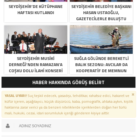
SEYDIŞEHIR’DE KÜTÜPHANE
SEYDIŞEHIR BELEDIYE BAŞKANI
HAFTASI KUTLANDI
HASAN USTAOĞLU,
GAZETECILERLE BULUŞTU
SEYDIŞEHIR MUSIKI
SUĞLA GÖLÜNDE BEREKETLI
DERNEĞI’NDEN RAMAZAN’A
BALIK SEZONU: AVCILAR DA
COŞKU DOLU İLAHI KONSERI
KOOPERATIF DE MEMNUN
HABER HAKKINDA GÖRÜŞ BELİRT
YASAL UYARI!
Suç teşkil edecek, yasadışı, tehditkar, rahatsız edici, hakaret ve
küfür içeren, aşağılayıcı, küçük düşürücü, kaba, pornografik, ahlaka aykırı, kişilik
haklarına zarar verici ya da benzeri niteliklerde içeriklerden doğan her türlü
mali, hukuki, cezai, idari sorumluluk içeriği gönderen kişiye aittir.