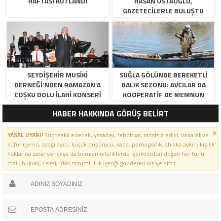
HAFTASI KUTLANDI
HASAN USTAOĞLU,
GAZETECILERLE BULUŞTU
SEYDIŞEHIR MUSIKI
SUĞLA GÖLÜNDE BEREKETLI
DERNEĞI’NDEN RAMAZAN’A
BALIK SEZONU: AVCILAR DA
COŞKU DOLU İLAHI KONSERI
KOOPERATIF DE MEMNUN
HABER HAKKINDA GÖRÜŞ BELİRT
YASAL UYARI!
Suç teşkil edecek, yasadışı, tehditkar, rahatsız edici, hakaret ve
küfür içeren, aşağılayıcı, küçük düşürücü, kaba, pornografik, ahlaka aykırı, kişilik
haklarına zarar verici ya da benzeri niteliklerde içeriklerden doğan her türlü
mali, hukuki, cezai, idari sorumluluk içeriği gönderen kişiye aittir.