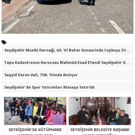
Seydişehir Musiki Derneği, 40. Yıl Bahar Konserinde Coşkuyu Zirveye Taşıdı (VİDEO HABER)
Tapu Kadastronun Kurucusu Mahmûd Esad Efendi Seydişehir’de Anıldı
Seyyid Harun Veli, 706. Yılında Anılıyor
Seydişehir’de Spor Yatırımları Masaya Yatırıldı
SEYDIŞEHIR’DE KÜTÜPHANE
SEYDIŞEHIR BELEDIYE BAŞKANI