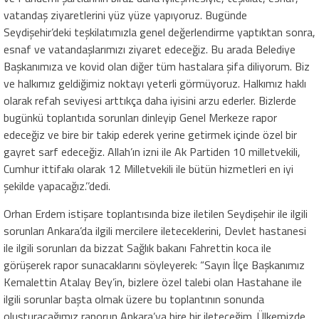
vatandaş ziyaretlerini yüz yüze yapıyoruz. Bugünde
Seydişehir’deki teşkilatımızla genel değerlendirme yaptıktan sonra,
esnaf ve vatandaşlarımızı ziyaret edeceğiz. Bu arada Belediye
Başkanımıza ve kovid olan diğer tüm hastalara şifa diliyorum. Biz
ve halkımız geldiğimiz noktayı yeterli görmüyoruz. Halkımız haklı
olarak refah seviyesi arttıkça daha iyisini arzu ederler. Bizlerde
bugünkü toplantıda sorunları dinleyip Genel Merkeze rapor
edeceğiz ve bire bir takip ederek yerine getirmek içinde özel bir
gayret sarf edeceğiz. Allah’ın izni ile Ak Partiden 10 milletvekili,
Cumhur ittifakı olarak 12 Milletvekili ile bütün hizmetleri en iyi
şekilde yapacağız.’’dedi.
Orhan Erdem istişare toplantısında bize iletilen Seydişehir ile ilgili
sorunları Ankara’da ilgili mercilere ileteceklerini, Devlet hastanesi
ile ilgili sorunları da bizzat Sağlık bakanı Fahrettin koca ile
görüşerek rapor sunacaklarını söyleyerek: “Sayın İlçe Başkanımız
Kemalettin Atalay Bey’in, bizlere özel talebi olan Hastahane ile
ilgili sorunlar başta olmak üzere bu toplantının sonunda
oluşturacağımız raporun Ankara’ya bire bir ileteceğim. Ülkemizde