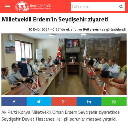
Milletvekili Erdem’in Seydişehir ziyareti
10 Eylül 2021 - 0:26 'de eklendi ve
946 views
kez görüntülendi.
Ak Parti Konya Milletvekili Orhan Erdem Seydişehir ziyaretinde
Seydişehir Devlet Hastanesi ile ilgili sorunlar masaya yatırıldı.