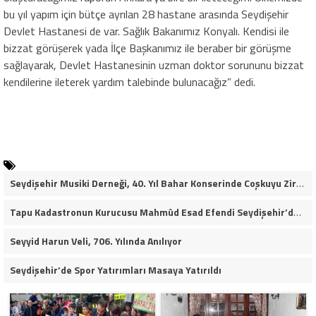
bu yıl yapım için bütçe ayrılan 28 hastane arasında Seydişehir
Devlet Hastanesi de var. Sağlık Bakanımız Konyalı. Kendisi ile
bizzat görüşerek yada İlçe Başkanımız ile beraber bir görüşme
sağlayarak, Devlet Hastanesinin uzman doktor sorununu bizzat
kendilerine ileterek yardım talebinde bulunacağız” dedi.
Seydişehir Musiki Derneği, 40. Yıl Bahar Konserinde Coşkuyu Zirveye Taşıdı (VİDEO HABER)
Tapu Kadastronun Kurucusu Mahmûd Esad Efendi Seydişehir’de Anıldı
Seyyid Harun Veli, 706. Yılında Anılıyor
Seydişehir’de Spor Yatırımları Masaya Yatırıldı