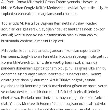
Ak Parti Konya Milletvekili Orhan Erdem yanındaki heyet ile
birlikte Şaban Cengiz Kültür Merkezinde teşkilat üyeleri ile istişare
toplantısı yaparak basın açıklamasında bulundu.
Toplantıda Ak Parti İlçe Başkanı Kemalettin Atalay, ilçedeki
sorunları dile getirerek, Seydişehir devlet hastanesindeki doktor
eksikliği konusunda ve ihale aşamasında olan ek bina yapımı
hususunda yardımcı olmasını talep etti.
Milletvekili Erdem, toplantıda görüşülen konuları raporlayarak
hemşerimiz Sağlık Bakanı Fahrettin Koca’ya ileteceğini dile getirdi.
Konya Milletvekili Orhan Erdem yaptığı basın açıklamasında
pandemi döneminin ağır bir dönem olduğunu, gelişmiş ülkelerin bu
dönemde sıkıntı yaşadıklarını belirterek: “Elhamdülillah ülkemiz
onlara göre daha iyi durumda. Artık Türkiye coğrafyasında
oyunbozan bir konuma gelerek mazlumlara güven ve moral veren
ve onlara destek olan bir durumda. Ufak tefek eksikliklerimiz
elbette var. Bunlarla moralimizi bozmayalım, gücümüzün farkında
olalım.” dedi. Milletvekili Erdem: “Cumhurbaşkanımızın talimatıyla
ve Pandemi şartlarının biraz daha iyileşmesiyle, teşkilat, esnaf,