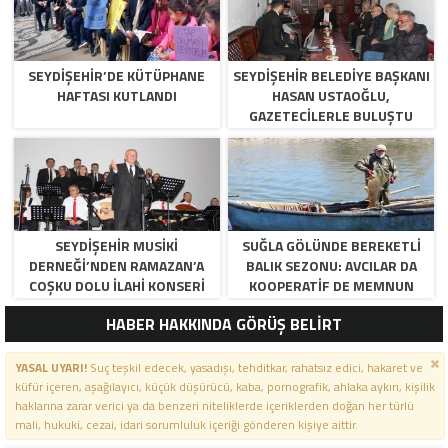
SEYDIŞEHIR’DE KÜTÜPHANE
SEYDIŞEHIR BELEDIYE BAŞKANI
HAFTASI KUTLANDI
HASAN USTAOĞLU,
GAZETECILERLE BULUŞTU
SEYDIŞEHIR MUSIKI
SUĞLA GÖLÜNDE BEREKETLI
DERNEĞI’NDEN RAMAZAN’A
BALIK SEZONU: AVCILAR DA
COŞKU DOLU İLAHI KONSERI
KOOPERATIF DE MEMNUN
HABER HAKKINDA GÖRÜŞ BELİRT
YASAL UYARI!
Suç teşkil edecek, yasadışı, tehditkar, rahatsız edici, hakaret ve
küfür içeren, aşağılayıcı, küçük düşürücü, kaba, pornografik, ahlaka aykırı, kişilik
haklarına zarar verici ya da benzeri niteliklerde içeriklerden doğan her türlü
mali, hukuki, cezai, idari sorumluluk içeriği gönderen kişiye aittir.