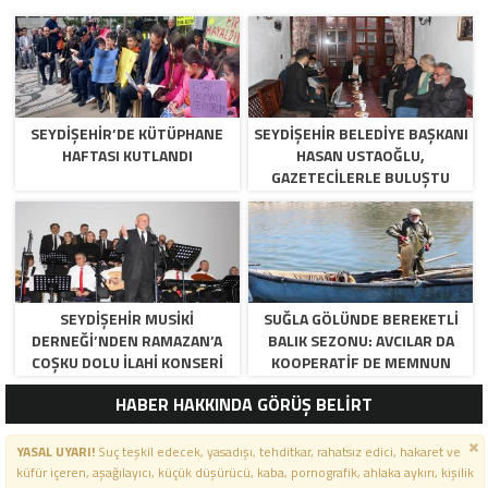
SEYDIŞEHIR’DE KÜTÜPHANE
SEYDIŞEHIR BELEDIYE BAŞKANI
HAFTASI KUTLANDI
HASAN USTAOĞLU,
GAZETECILERLE BULUŞTU
SEYDIŞEHIR MUSIKI
SUĞLA GÖLÜNDE BEREKETLI
DERNEĞI’NDEN RAMAZAN’A
BALIK SEZONU: AVCILAR DA
COŞKU DOLU İLAHI KONSERI
KOOPERATIF DE MEMNUN
HABER HAKKINDA GÖRÜŞ BELİRT
YASAL UYARI!
Suç teşkil edecek, yasadışı, tehditkar, rahatsız edici, hakaret ve
küfür içeren, aşağılayıcı, küçük düşürücü, kaba, pornografik, ahlaka aykırı, kişilik