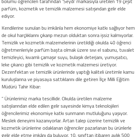
bölümü öğrencileri tarafından ‘Seydi’ markasıyla üretilen 19 çeşit
parfüm, kozmetik ve temizlik malzemesi satışından gelir elde
ediyor.
Kendilerine sunulan bu imkânla hem ekonomiye katkı sağlıyor hem
de okul harçlıklarını çıkarıp mezun olduktan sonra işsiz kalmıyorlar.
Temizlik ve kozmetik malzemelerinin üretildiği okulda 40 öğrenci
öğretmenleriyle parfüm başta olmak üzere sıvı el sabunu, tuvalet
temizleyici, kıvamlı çamaşır suyu, bulaşık deterjanı, yumuşatıcı,
leke çıkarıcı gibi temizlik ve kozmetik malzemesi üretiyor.
Dezenfektan ve temizlik ürünlerinde yaptığı kaliteli üretimle kamu
kuruluşlarına ve piyasaya sattıklarını dile getiren İlçe Milli Eğitim
Müdürü Tahir Kibar:
” Ürünlerimiz marka tescillidir. Okulda üretilen malzeme
satışlarından elde edilen gelir sayesinde kimya teknolojileri
öğrencilerimiz ekonomiye katkı sunmanın mutluluğunu yaşıyor.
Meslek deneyimi kazanıyorlar. Artan talep üzerine temizlik ve
kozmetik ürünlerine odaklanan öğrenciler pazarlanan bu ürünlerle
gelir elde etme imkânı da buluyor. 10. sınıftan itibaren aylık 500