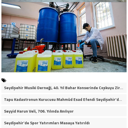
Seydişehir Musiki Derneği, 40. Yıl Bahar Konserinde Coşkuyu Zirveye Taşıdı (VİDEO HABER)
Tapu Kadastronun Kurucusu Mahmûd Esad Efendi Seydişehir’de Anıldı
Seyyid Harun Veli, 706. Yılında Anılıyor
Seydişehir’de Spor Yatırımları Masaya Yatırıldı