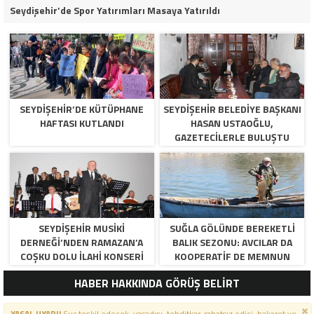
Seydişehir’de Spor Yatırımları Masaya Yatırıldı
SEYDIŞEHIR’DE KÜTÜPHANE
SEYDIŞEHIR BELEDIYE BAŞKANI
HAFTASI KUTLANDI
HASAN USTAOĞLU,
GAZETECILERLE BULUŞTU
SEYDIŞEHIR MUSIKI
SUĞLA GÖLÜNDE BEREKETLI
DERNEĞI’NDEN RAMAZAN’A
BALIK SEZONU: AVCILAR DA
COŞKU DOLU İLAHI KONSERI
KOOPERATIF DE MEMNUN
HABER HAKKINDA GÖRÜŞ BELİRT
YASAL UYARI!
Suç teşkil edecek, yasadışı, tehditkar, rahatsız edici, hakaret ve