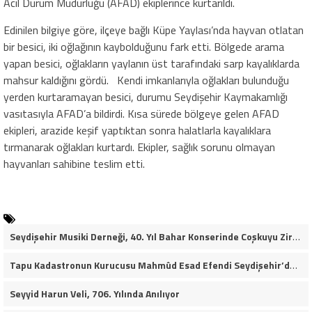
Acil Durum Müdürlüğü (AFAD) ekiplerince kurtarıldı.
Edinilen bilgiye göre, ilçeye bağlı Küpe Yaylası’nda hayvan otlatan
bir besici, iki oğlağının kaybolduğunu fark etti. Bölgede arama
yapan besici, oğlakların yaylanın üst tarafındaki sarp kayalıklarda
mahsur kaldığını gördü. Kendi imkanlarıyla oğlakları bulunduğu
yerden kurtaramayan besici, durumu Seydişehir Kaymakamlığı
vasıtasıyla AFAD’a bildirdi. Kısa sürede bölgeye gelen AFAD
ekipleri, arazide keşif yaptıktan sonra halatlarla kayalıklara
tırmanarak oğlakları kurtardı. Ekipler, sağlık sorunu olmayan
hayvanları sahibine teslim etti.
Seydişehir Musiki Derneği, 40. Yıl Bahar Konserinde Coşkuyu Zirveye Taşıdı (VİDEO HABER)
Tapu Kadastronun Kurucusu Mahmûd Esad Efendi Seydişehir’de Anıldı
Seyyid Harun Veli, 706. Yılında Anılıyor