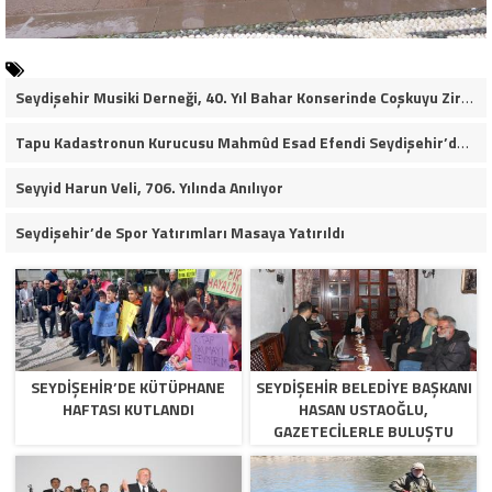
Seydişehir Musiki Derneği, 40. Yıl Bahar Konserinde Coşkuyu Zirveye Taşıdı (VİDEO HABER)
Tapu Kadastronun Kurucusu Mahmûd Esad Efendi Seydişehir’de Anıldı
Seyyid Harun Veli, 706. Yılında Anılıyor
Seydişehir’de Spor Yatırımları Masaya Yatırıldı
SEYDIŞEHIR’DE KÜTÜPHANE
SEYDIŞEHIR BELEDIYE BAŞKANI
HAFTASI KUTLANDI
HASAN USTAOĞLU,
GAZETECILERLE BULUŞTU