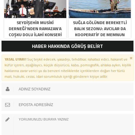
SEYDIŞEHIR MUSIKI
SUĞLA GÖLÜNDE BEREKETLI
DERNEĞI’NDEN RAMAZAN’A
BALIK SEZONU: AVCILAR DA
COŞKU DOLU İLAHI KONSERI
KOOPERATIF DE MEMNUN
HABER HAKKINDA GÖRÜŞ BELİRT
YASAL UYARI!
Suç teşkil edecek, yasadışı, tehditkar, rahatsız edici, hakaret ve
küfür içeren, aşağılayıcı, küçük düşürücü, kaba, pornografik, ahlaka aykırı, kişilik
haklarına zarar verici ya da benzeri niteliklerde içeriklerden doğan her türlü
mali, hukuki, cezai, idari sorumluluk içeriği gönderen kişiye aittir.