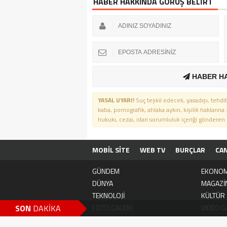
HABER HAKKINDA GÖRÜŞ BELİRT
HABER H
YASAL UYARI!
Suç teşkil edecek, yasadışı, tehdit
kaba, pornografik, ahlaka aykırı, kişilik haklarına
hukuki, cezai, idari sorumluluk içeriği gönderen ki
MOBİL SİTE
WEB TV
BURÇLAR
CA
GÜNDEM
EKONOM
DÜNYA
MAGAZİ
TEKNOLOJİ
KÜLTÜR
SON
DAKİKA
FOTO GALERİ
VIDEO G