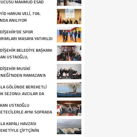
RUCUSU MAHMÛD ESAD
NDI SEYDIŞEHIR’DE ANILDI
YID HARUN VELI, 706.
INDA ANILIYOR
DIŞEHIR’DE SPOR
IRIMLARI MASAYA YATIRILDI
DIŞEHIR BELEDIYE BAŞKANI
AN USTAOĞLU,
ETECILERLE BULUŞTU
DIŞEHIR MUSIKI
NEĞI’NDEN RAMAZAN’A
KU DOLU İLAHI KONSERI
LA GÖLÜNDE BEREKETLI
IK SEZONU: AVCILAR DA
OPERATIF DE MEMNUN
KAN USTAOĞLU
ETECILERLE AYNI SOFRADA
LUŞTU
LA KAPALI HAVZASI
EKETIYLE ÇIFTÇININ
ZÜNÜ GÜLDÜRÜYOR