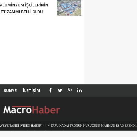
 ALÜMINYUM IŞÇILERININ
ET ZAMMI BELLI OLDU
KÜNYE
İLETİŞİM
e yayınlanan haberlerin telif hakları gazete
AŞIDI (VİDEO HABER)
TAPU KADASTRONUN KURUCUSU MAHMÛD ESAD EFENDI SEYDIŞE
kaynaklarına aittir, haberleri kopyalamayınız.