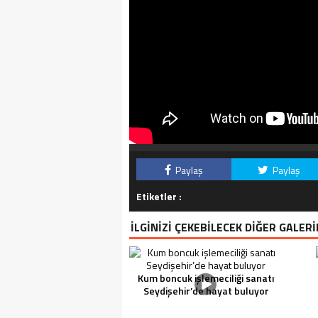
Son Dakika! Türkiye’de coronavirüs var 
Paylaş
Paylaş
açıklamasında, Türkiye’deki Wuhan korona 
Etiketler :
İLGİNİZİ ÇEKEBİLECEK DİĞER GALERİ
Kum boncuk işlemeciliği sanatı
Seydişehir’de hayat buluyor