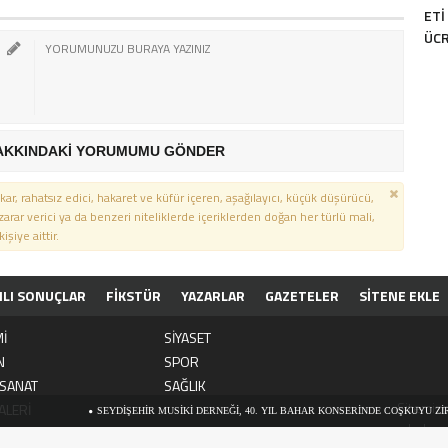
ETI
ÜCR
AKKINDAKİ YORUMUMU GÖNDER
kar, rahatsız edici, hakaret ve küfür içeren, aşağılayıcı, küçük düşürücü,
 zarar verici ya da benzeri niteliklerde içeriklerden doğan her türlü mali,
şiye aittir.
NLI SONUÇLAR
FİKSTÜR
YAZARLAR
GAZETELER
SİTENE EKLE
İ
SİYASET
N
SPOR
 SANAT
SAĞLIK
Sitemizd
ALERİ
SEYDIŞEHIR MUSIKI DERNEĞI, 40. YIL BAHAR KONSERINDE COŞKUYU ZIRVEYE T
ve haber 
YALIHÜYÜK’E 20 YIL ARADAN SONRA ECZANE AÇILDI