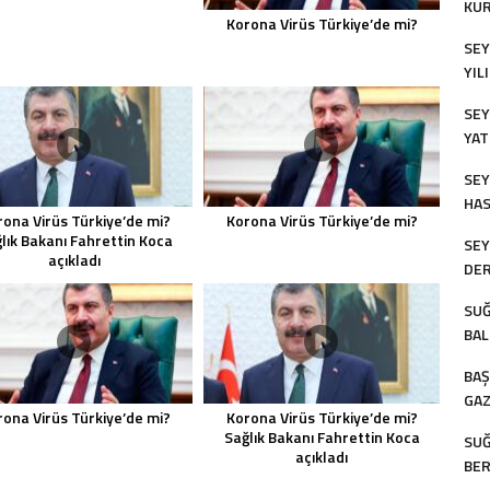
KU
Korona Virüs Türkiye’de mi?
EFE
SEY
YIL
SEY
YAT
SEY
HAS
ona Virüs Türkiye’de mi?
Korona Virüs Türkiye’de mi?
GAZ
lık Bakanı Fahrettin Koca
SEY
açıkladı
DER
COŞ
SUĞ
BAL
KO
BAŞ
GAZ
ona Virüs Türkiye’de mi?
Korona Virüs Türkiye’de mi?
BU
Sağlık Bakanı Fahrettin Koca
SUĞ
açıkladı
BER
YÜ