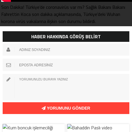
Son Dakika! Türkiye’de coronavirüs var mı? Sağlık Bakanı Bakanı
Fahrettin Koca son dakika açıklamasında, Türkiye’deki Wuhan
korona virüs vakalarına ilişkin son durumu bildirdi.
HABER HAKKINDA GÖRÜŞ BELİRT
YORUMUNU GÖNDER