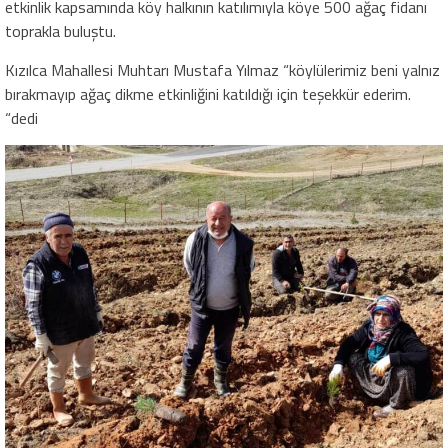
etkinlik kapsamında köy halkının katılımıyla köye 500 ağaç fidanı
toprakla buluştu.
Kızılca Mahallesi Muhtarı Mustafa Yılmaz “köylülerimiz beni yalnız
bırakmayıp ağaç dikme etkinliğini katıldığı için teşekkür ederim.
“dedi