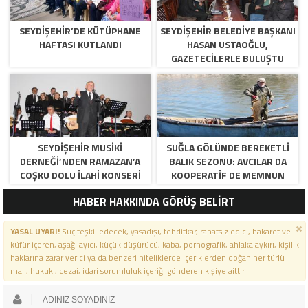
SEYDIŞEHIR’DE KÜTÜPHANE
SEYDIŞEHIR BELEDIYE BAŞKANI
HAFTASI KUTLANDI
HASAN USTAOĞLU,
GAZETECILERLE BULUŞTU
SEYDIŞEHIR MUSIKI
SUĞLA GÖLÜNDE BEREKETLI
DERNEĞI’NDEN RAMAZAN’A
BALIK SEZONU: AVCILAR DA
COŞKU DOLU İLAHI KONSERI
KOOPERATIF DE MEMNUN
HABER HAKKINDA GÖRÜŞ BELİRT
YASAL UYARI!
Suç teşkil edecek, yasadışı, tehditkar, rahatsız edici, hakaret ve
küfür içeren, aşağılayıcı, küçük düşürücü, kaba, pornografik, ahlaka aykırı, kişilik
haklarına zarar verici ya da benzeri niteliklerde içeriklerden doğan her türlü
mali, hukuki, cezai, idari sorumluluk içeriği gönderen kişiye aittir.