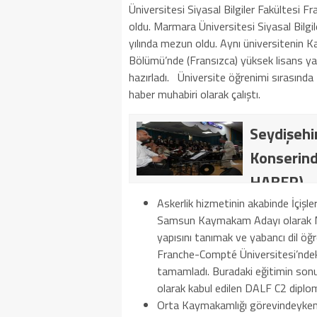
Üniversitesi Siyasal Bilgiler Fakültesi
oldu. Marmara Üniversitesi Siyasal Bil
yılında mezun oldu. Aynı üniversitenin K
Bölümü’nde (Fransızca) yüksek lisans yap
hazırladı. Üniversite öğrenimi sırasın
haber muhabiri olarak çalıştı.
Seydişehir
Konserind
HABER)
Askerlik hizmetinin akabinde İçişl
Samsun Kaymakam Adayı olarak Mülk
yapısını tanımak ve yabancı dil öğ
Franche-Compté Üniversitesi’ndeki
tamamladı. Buradaki eğitimin sonu
olarak kabul edilen DALF C2 diplo
Orta Kaymakamlığı görevindeyken, a