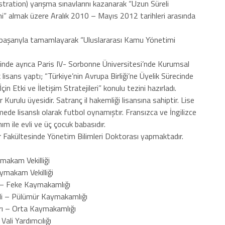
tration) yarışma sınavlarını kazanarak “Uzun Süreli
i” almak üzere Aralık 2010 – Mayıs 2012 tarihleri arasında
 başarıyla tamamlayarak “Uluslararası Kamu Yönetimi
sinde ayrıca Paris IV- Sorbonne Üniversitesi’nde Kurumsal
 lisans yaptı; “Türkiye’nin Avrupa Birliği’ne Üyelik Sürecinde
çin Etki ve İletişim Stratejileri” konulu tezini hazırladı.
rulu üyesidir. Satranç il hakemliği lisansına sahiptir. Lise
ede lisanslı olarak futbol oynamıştır. Fransızca ve İngilizce
 ile evli ve üç çocuk babasıdır.
ler Fakültesinde Yönetim Bilimleri Doktorası yapmaktadır.
ymakam Vekilliği
ymakam Vekilliği
– Feke Kaymakamlığı
li – Pülümür Kaymakamlığı
ı – Orta Kaymakamlığı
ali Yardımcılığı