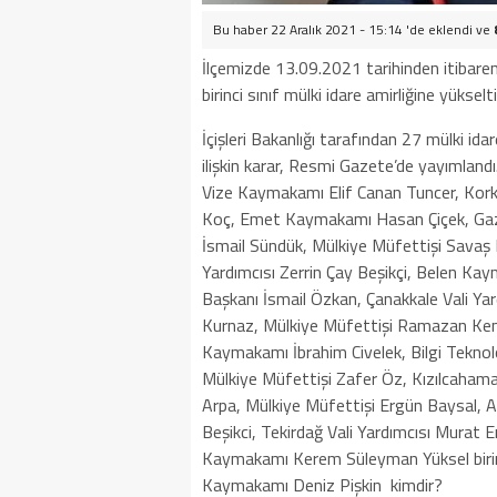
Bu haber 22 Aralık 2021 - 15:14 'de eklendi ve
İlçemizde 13.09.2021 tarihinden itibare
birinci sınıf mülki idare amirliğine yükseltil
İçişleri Bakanlığı tarafından 27 mülki idar
ilişkin karar, Resmi Gazete’de yayımland
Vize Kaymakamı Elif Canan Tuncer, Kor
Koç, Emet Kaymakamı Hasan Çiçek, Gazia
İsmail Sündük, Mülkiye Müfettişi Savaş
Yardımcısı Zerrin Çay Beşikçi, Belen K
Başkanı İsmail Özkan, Çanakkale Vali Y
Kurnaz, Mülkiye Müfettişi Ramazan Ken
Kaymakamı İbrahim Civelek, Bilgi Teknol
Mülkiye Müfettişi Zafer Öz, Kızılcah
Arpa, Mülkiye Müfettişi Ergün Baysal, 
Beşikci, Tekirdağ Vali Yardımcısı Murat
Kaymakamı Kerem Süleyman Yüksel birinci 
Kaymakamı Deniz Pişkin kimdi