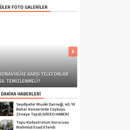
ÜLER FOTO GALERİLER
KONYA-ANTALYA KARAYOLUNDA
RONAVIRÜSE KARŞI TELEFONLAR
OĞUN KAR YAĞIŞI TRAFIĞI OLUMSUZ
KORONAVIRÜSE KARŞI TELEFONLAR
KORONAVIRÜSE KARŞI TELEFONLAR
KORONAVIRÜSE KARŞI TELEFONLAR
SIL TEMIZLENMELI?
YALIHÜYÜK’TE OZANLI GECE
NASIL TEMIZLENMELI?
NASIL TEMIZLENMELI?
NASIL TEMIZLENMELI?
SEYDIŞEHIR
ETKILIYOR
 DAKİKA HABERLERİ
Seydişehir Musiki Derneği, 40. Yıl
Bahar Konserinde Coşkuyu
Zirveye Taşıdı (VİDEO HABER)
Tapu Kadastronun Kurucusu
Mahmûd Esad Efendi