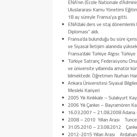
ENA’nın (Ecole Nationale d’Adminis
Uluslararası Kamu Yönetimi Eğitim
18 ay süreyle Fransa’ya gitti.
ENA’daki ders ve staj dönemlerini
Diploması” aldı.
Fransa’da bulunduğu bu süre içeri
ve Siyasal İletişim alanında yüksek
Fransa’daki Türkiye Algısı: Türkiye İ
Türkiye Satranç Federasyonu Onur Ku
ve üniversite yıllarında amatör küm
bilmektedir. Öğretmen Nurhan Hanım
Ankara Üniversitesi Siyasal Bilgi
Mesleki Kariyeri
2005 Yılı Kırıkkale – Sulakyurt Ka
2006 Yılı Çankırı – Bayramören Ka
16.03.2007 – 21.08.2008 Adana 
2008 – 2010 Yılları Arası Tunce
31.05.2010 – 23.08.2012 Çankır
2012-2015 Yılları Arası Ardahan V