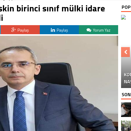
Anıldı
n birinci sınıf mülki idare
POP
i
Paylaş
Paylaş
Yorum Yaz
KO
Y
NA
SON