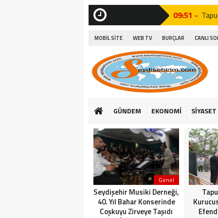
09:51 -
Tapu
SON
DAKİKA
15:06 -
Seyyi
MOBİL SİTE
WEB TV
BURÇLAR
CANLI S
15:27 -
Seydi
14:26 -
Seyd
10:37 -
Seyd
15:16 -
Suğl
GÜNDEM
EKONOMİ
SİYASET
16:25 -
Başk
14:23 -
Suğla
Genel
Seydişehir Musiki Derneği,
Tapu
40. Yıl Bahar Konserinde
Kurucu
Coşkuyu Zirveye Taşıdı
Efend