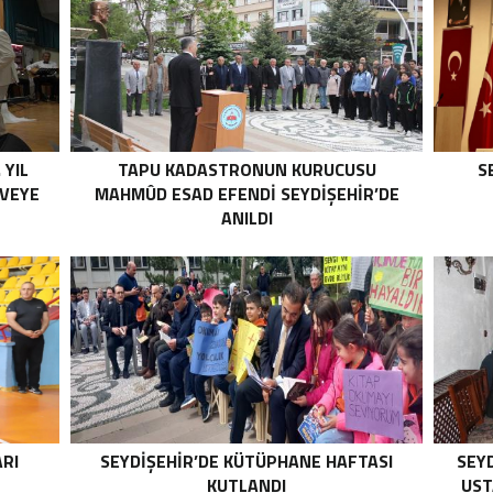
 YIL
TAPU KADASTRONUN KURUCUSU
S
RVEYE
MAHMÛD ESAD EFENDI SEYDIŞEHIR’DE
ANILDI
ARI
SEYDIŞEHIR’DE KÜTÜPHANE HAFTASI
SEY
KUTLANDI
UST