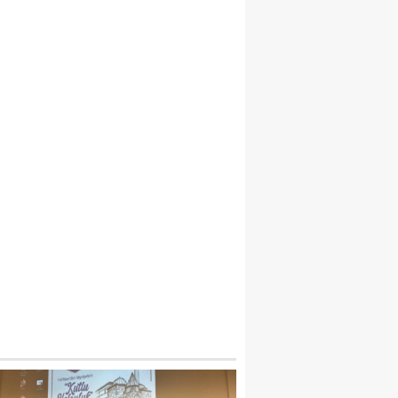
APU KADASTRONUN KURUCUSU MAHM
FENDI SEYDIŞEHIR’DE ANILDI