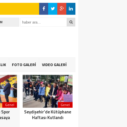
İM
LIK
FOTO GALERİ
VIDEO GALERİ
Genel
Genel
Genel
 Spor
Seydişehir’de Kütüphane
Suğla gölünde Bereketli
asaya
Haftası Kutlandı
Balık sezonu: Avcılar da
Kooperatif de Memnun