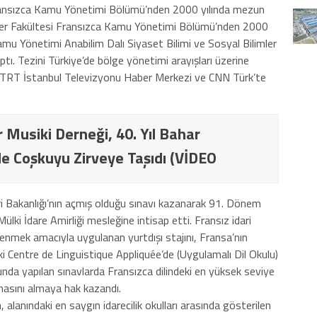
 Fransızca Kamu Yönetimi Bölümü’nden 2000 yılında mezun
giler Fakültesi Fransızca Kamu Yönetimi Bölümü’nden 2000
amu Yönetimi Anabilim Dalı Siyaset Bilimi ve Sosyal Bilimler
tı. Tezini Türkiye’de bölge yönetimi arayışları üzerine
da TRT İstanbul Televizyonu Haber Merkezi ve CNN Türk’te
 Musiki Derneği, 40. Yıl Bahar
e Coşkuyu Zirveye Taşıdı (VİDEO
eri Bakanlığı’nın açmış olduğu sınavı kazanarak 91. Dönem
i İdare Amirliği mesleğine intisap etti. Fransız idari
renmek amacıyla uygulanan yurtdışı stajını, Fransa’nın
 Centre de Linguistique Appliquée’de (Uygulamalı Dil Okulu)
nda yapılan sınavlarda Fransızca dilindeki en yüksek seviye
masını almaya hak kazandı.
lanındaki en saygın idarecilik okulları arasında gösterilen