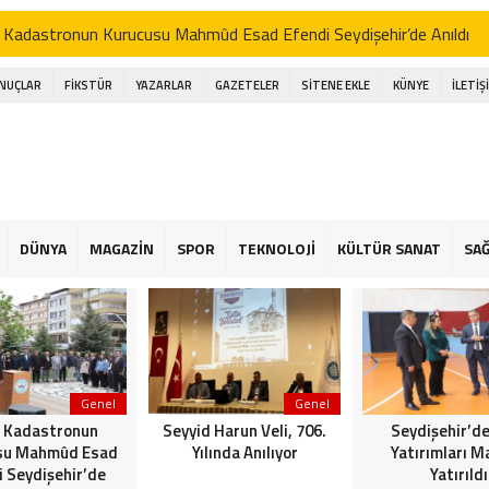
 Kadastronun Kurucusu Mahmûd Esad Efendi Seydişehir’de Anıldı
d Harun Veli, 706. Yılında Anılıyor
ONUÇLAR
FİKSTÜR
YAZARLAR
GAZETELER
SİTENE EKLE
KÜNYE
İLETİŞ
şehir’de Spor Yatırımları Masaya Yatırıldı
işehir Belediye Başkanı Hasan Ustaoğlu, Gazetecilerle Buluştu
işehir Musiki Derneği’nden Ramazan’a Coşku Dolu İlahi Konseri
a gölünde Bereketli Balık sezonu: Avcılar da Kooperatif de Memnun
DÜNYA
MAGAZİN
SPOR
TEKNOLOJİ
KÜLTÜR SANAT
SAĞ
an Ustaoğlu gazetecilerle aynı sofrada buluştu
 Kapalı Havzası Bereketiyle Çiftçinin Yüzünü Güldürüyor
Genel
Genel
 Kadastronun
Seyyid Harun Veli, 706.
Seydişehir’de
su Mahmûd Esad
Yılında Anılıyor
Yatırımları M
i Seydişehir’de
Yatırıldı