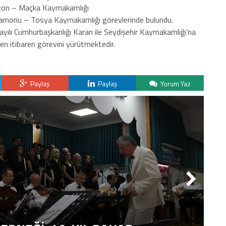
on – Maçka Kaymakamlığı
onu – Tosya Kaymakamlığı görevlerinde bulundu.
yılı Cumhurbaşkanlığı Kararı ile Seydişehir Kaymakamlığı’na
en itibaren görevini yürütmektedir.
Paylaş
Paylaş
Yorum Yaz