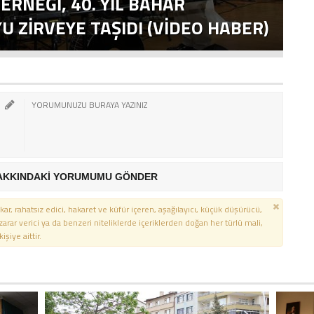
ERNEĞI, 40. YIL BAHAR
T
 ZIRVEYE TAŞIDI (VİDEO HABER)
E
AKKINDAKİ YORUMUMU GÖNDER
kar, rahatsız edici, hakaret ve küfür içeren, aşağılayıcı, küçük düşürücü,
 zarar verici ya da benzeri niteliklerde içeriklerden doğan her türlü mali,
şiye aittir.