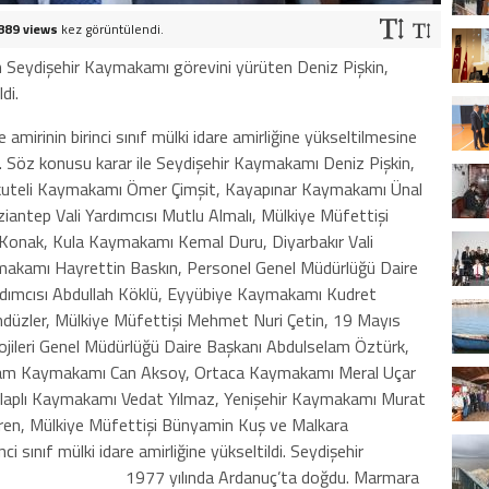
889 views
kez görüntülendi.
n Seydişehir Kaymakamı görevini yürüten Deniz Pişkin,
di.
e amirinin birinci sınıf mülki idare amirliğine yükseltilmesine
ı. Söz konusu karar ile Seydişehir Kaymakamı Deniz Pişkin,
kuteli Kaymakamı Ömer Çimşit, Kayapınar Kaymakamı Ünal
ntep Vali Yardımcısı Mutlu Almalı, Mülkiye Müfettişi
 Konak, Kula Kaymakamı Kemal Duru, Diyarbakır Vali
aymakamı Hayrettin Baskın, Personel Genel Müdürlüğü Daire
ardımcısı Abdullah Köklü, Eyyübiye Kaymakamı Kudret
düzler, Mülkiye Müfettişi Mehmet Nuri Çetin, 19 Mayıs
ojileri Genel Müdürlüğü Daire Başkanı Abdulselam Öztürk,
amam Kaymakamı Can Aksoy, Ortaca Kaymakamı Meral Uçar
Alaplı Kaymakamı Vedat Yılmaz, Yenişehir Kaymakamı Murat
 Eren, Mülkiye Müfettişi Bünyamin Kuş ve Malkara
sınıf mülki idare amirliğine yükseltildi. Seydişehir
r? 1977 yılında Ardanuç’ta doğdu. Marmara