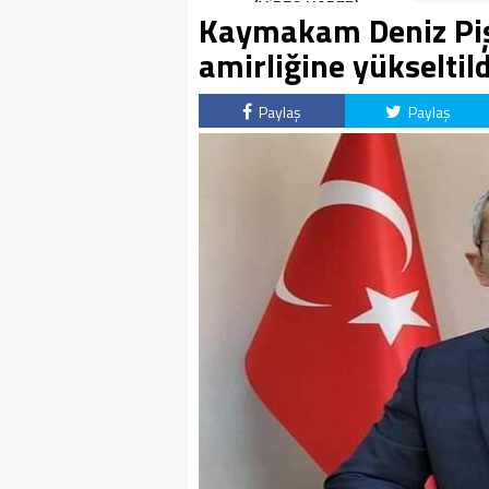
(VİDEO HABER)
Kaymakam Deniz Pişki
amirliğine yükseltild
Paylaş
Paylaş