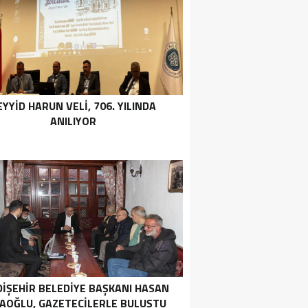
EYYID HARUN VELI, 706. YILINDA
ANILIYOR
DIŞEHIR BELEDIYE BAŞKANI HASAN
AOĞLU, GAZETECILERLE BULUŞTU