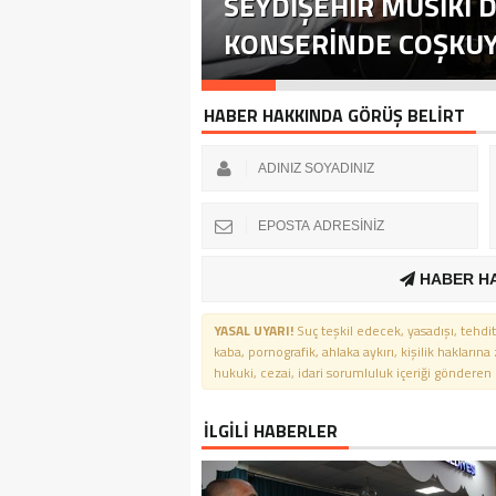
SEYDIŞEHIR MUSIKI D
KONSERINDE COŞKUYU
HABER HAKKINDA GÖRÜŞ BELİRT
HABER H
YASAL UYARI!
Suç teşkil edecek, yasadışı, tehdit
kaba, pornografik, ahlaka aykırı, kişilik haklarına
hukuki, cezai, idari sorumluluk içeriği gönderen ki
İLGİLİ HABERLER