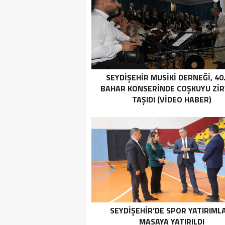
SEYDIŞEHIR MUSIKI DERNEĞI, 40.
BAHAR KONSERINDE COŞKUYU ZI
TAŞIDI (VİDEO HABER)
SEYDIŞEHIR’DE SPOR YATIRIML
MASAYA YATIRILDI