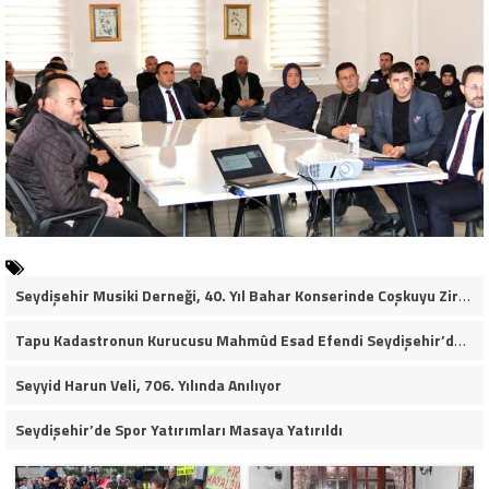
Seydişehir Musiki Derneği, 40. Yıl Bahar Konserinde Coşkuyu Zirveye Taşıdı (VİDEO HABER)
Tapu Kadastronun Kurucusu Mahmûd Esad Efendi Seydişehir’de Anıldı
Seyyid Harun Veli, 706. Yılında Anılıyor
Seydişehir’de Spor Yatırımları Masaya Yatırıldı