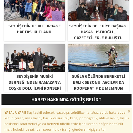
SEYDIŞEHIR’DE KÜTÜPHANE
SEYDIŞEHIR BELEDIYE BAŞKANI
HAFTASI KUTLANDI
HASAN USTAOĞLU,
GAZETECILERLE BULUŞTU
SEYDIŞEHIR MUSIKI
SUĞLA GÖLÜNDE BEREKETLI
DERNEĞI’NDEN RAMAZAN’A
BALIK SEZONU: AVCILAR DA
COŞKU DOLU İLAHI KONSERI
KOOPERATIF DE MEMNUN
HABER HAKKINDA GÖRÜŞ BELİRT
YASAL UYARI!
Suç teşkil edecek, yasadışı, tehditkar, rahatsız edici, hakaret ve
küfür içeren, aşağılayıcı, küçük düşürücü, kaba, pornografik, ahlaka aykırı, kişilik
haklarına zarar verici ya da benzeri niteliklerde içeriklerden doğan her türlü
mali, hukuki, cezai, idari sorumluluk içeriği gönderen kişiye aittir.