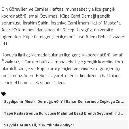
Din Görevlileri ve Camiler Haftası münasebetiyle ilçe gençlik
koordinatörü İsmail Özyılmaz, Küpe Cami Derneği gençlik
sorumlusu İbrahim Şahin, İhsaniye Cami İmam Hatip’i Mustafa
Acar, KYK manevi danışmanı Ali Recep Karagöz, üniversite
öğrencileri, Küpe Cami gençleri ilçe müftüsü Adem Bebek’i ziyaret
etti.
Konuyla ilgili açıklamada bulunan ilçe gençlik koordinatörü İsmail
Özyılmaz, “ Camiler haftası münasebetiyle gençlik koordinatörü
olarak İhsaniye ve Küpe cami gençleri ve üniversite gençleri ilçe
müftümüz Adem Bebek’i ziyaret ederek, kendilerinin haftalarını
tebrik ettik ve çiçek sunduk” dedi.
Seydişehir Musiki Derneği, 40. Yıl Bahar Konserinde Coşkuyu Zirveye Taşıdı (VİDEO HABER)
Tapu Kadastronun Kurucusu Mahmûd Esad Efendi Seydişehir’de Anıldı
Seyyid Harun Veli, 706. Yılında Anılıyor