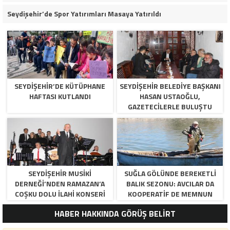
Seydişehir’de Spor Yatırımları Masaya Yatırıldı
SEYDIŞEHIR’DE KÜTÜPHANE
SEYDIŞEHIR BELEDIYE BAŞKANI
HAFTASI KUTLANDI
HASAN USTAOĞLU,
GAZETECILERLE BULUŞTU
SEYDIŞEHIR MUSIKI
SUĞLA GÖLÜNDE BEREKETLI
DERNEĞI’NDEN RAMAZAN’A
BALIK SEZONU: AVCILAR DA
COŞKU DOLU İLAHI KONSERI
KOOPERATIF DE MEMNUN
HABER HAKKINDA GÖRÜŞ BELİRT