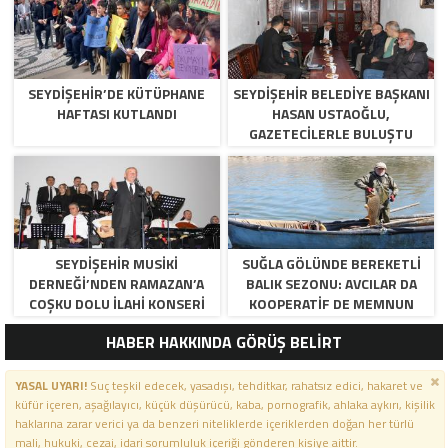
SEYDIŞEHIR’DE KÜTÜPHANE
SEYDIŞEHIR BELEDIYE BAŞKANI
HAFTASI KUTLANDI
HASAN USTAOĞLU,
GAZETECILERLE BULUŞTU
SEYDIŞEHIR MUSIKI
SUĞLA GÖLÜNDE BEREKETLI
DERNEĞI’NDEN RAMAZAN’A
BALIK SEZONU: AVCILAR DA
COŞKU DOLU İLAHI KONSERI
KOOPERATIF DE MEMNUN
HABER HAKKINDA GÖRÜŞ BELİRT
YASAL UYARI!
Suç teşkil edecek, yasadışı, tehditkar, rahatsız edici, hakaret ve
küfür içeren, aşağılayıcı, küçük düşürücü, kaba, pornografik, ahlaka aykırı, kişilik
haklarına zarar verici ya da benzeri niteliklerde içeriklerden doğan her türlü
mali, hukuki, cezai, idari sorumluluk içeriği gönderen kişiye aittir.