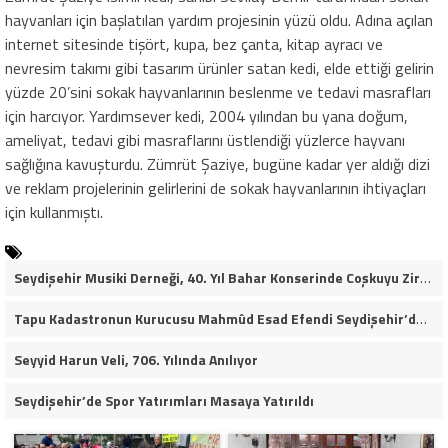
hayvanları için başlatılan yardım projesinin yüzü oldu. Adına açılan
internet sitesinde tişört, kupa, bez çanta, kitap ayracı ve
nevresim takımı gibi tasarım ürünler satan kedi, elde ettiği gelirin
yüzde 20’sini sokak hayvanlarının beslenme ve tedavi masrafları
için harcıyor. Yardımsever kedi, 2004 yılından bu yana doğum,
ameliyat, tedavi gibi masraflarını üstlendiği yüzlerce hayvanı
sağlığına kavuşturdu. Zümrüt Şaziye, bugüne kadar yer aldığı dizi
ve reklam projelerinin gelirlerini de sokak hayvanlarının ihtiyaçları
için kullanmıştı.
Seydişehir Musiki Derneği, 40. Yıl Bahar Konserinde Coşkuyu Zirveye Taşıdı (VİDEO HABER)
Tapu Kadastronun Kurucusu Mahmûd Esad Efendi Seydişehir’de Anıldı
Seyyid Harun Veli, 706. Yılında Anılıyor
Seydişehir’de Spor Yatırımları Masaya Yatırıldı