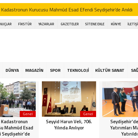
 Kadastronun Kurucusu Mahmûd Esad Efendi Seydişehir’de Anıldı
d Harun Veli, 706. Yılında Anılıyor
ONUÇLAR
FİKSTÜR
YAZARLAR
GAZETELER
SİTENE EKLE
KÜNYE
İLETİŞ
şehir’de Spor Yatırımları Masaya Yatırıldı
işehir Belediye Başkanı Hasan Ustaoğlu, Gazetecilerle Buluştu
işehir Musiki Derneği’nden Ramazan’a Coşku Dolu İlahi Konseri
a gölünde Bereketli Balık sezonu: Avcılar da Kooperatif de Memnun
DÜNYA
MAGAZİN
SPOR
TEKNOLOJİ
KÜLTÜR SANAT
SAĞ
an Ustaoğlu gazetecilerle aynı sofrada buluştu
 Kapalı Havzası Bereketiyle Çiftçinin Yüzünü Güldürüyor
Genel
Genel
 Kadastronun
Seyyid Harun Veli, 706.
Seydişehir’de
su Mahmûd Esad
Yılında Anılıyor
Yatırımları M
i Seydişehir’de
Yatırıldı