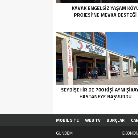
KAVAK ENGELSIZ YAŞAM KÖY
PROJESI’NE MEVKA DESTEĞI
SEYDIŞEHIR DE 700 KIŞI AYNI ŞIKA
HASTANEYE BAŞVURDU
MOBİL SİTE
WEB TV
BURÇLAR
CA
GÜNDEM
EKONOM