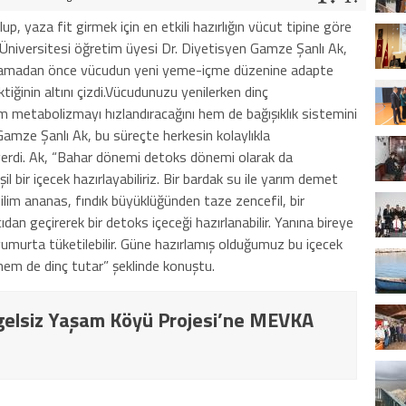
up, yaza fit girmek için en etkili hazırlığın vücut tipine göre
niversitesi öğretim üyesi Dr. Diyetisyen Gamze Şanlı Ak,
başlamadan önce vücudun yeni yeme-içme düzenine adapte
iğinin altını çizdi.Vücudunuzu yenilerken dinç
metabolizmayı hızlandıracağını hem de bağışıklık sistemini
Gamze Şanlı Ak, bu süreçte herkesin kolaylıkla
 verdi. Ak, “Bahar dönemi detoks dönemi olarak da
şil bir içecek hazırlayabiliriz. Bir bardak su ile yarım demet
ilim ananas, fındık büyüklüğünden taze zencefil, bir
dan geçirerek bir detoks içeceği hazırlanabilir. Yanına bireye
 yumurta tüketilebilir. Güne hazırlamış olduğumuz bu içecek
hem de dinç tutar” şeklinde konuştu.
elsiz Yaşam Köyü Projesi’ne MEVKA