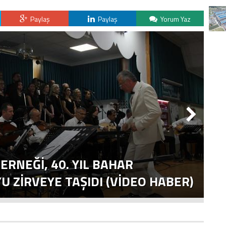
Paylaş
Paylaş
Yorum Yaz
ERNEĞI, 40. YIL BAHAR
T
 ZIRVEYE TAŞIDI (VİDEO HABER)
E