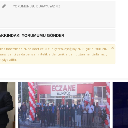
AKKINDAKİ YORUMUMU GÖNDER
kar, rahatsız edici, hakaret ve küfür içeren, aşağılayıcı, küçük düşürücü,
 zarar verici ya da benzeri niteliklerde içeriklerden doğan her türlü mali,
şiye aittir.