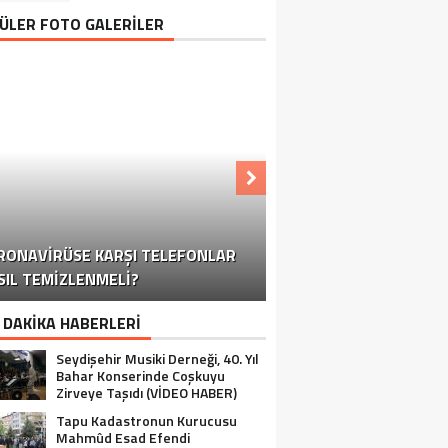
ÜLER FOTO GALERİLER
KONYA-ANTALYA KARAYOLUNDA
RONAVIRÜSE KARŞI TELEFONLAR
OĞUN KAR YAĞIŞI TRAFIĞI OLUMSUZ
KORONAVIRÜSE KARŞI TELEFONLAR
KORONAVIRÜSE KARŞI TELEFONLAR
KORONAVIRÜSE KARŞI TELEFONLAR
SIL TEMIZLENMELI?
YALIHÜYÜK’TE OZANLI GECE
NASIL TEMIZLENMELI?
NASIL TEMIZLENMELI?
NASIL TEMIZLENMELI?
SEYDIŞEHIR
ETKILIYOR
 DAKİKA HABERLERİ
Seydişehir Musiki Derneği, 40. Yıl
Bahar Konserinde Coşkuyu
Zirveye Taşıdı (VİDEO HABER)
Tapu Kadastronun Kurucusu
Mahmûd Esad Efendi