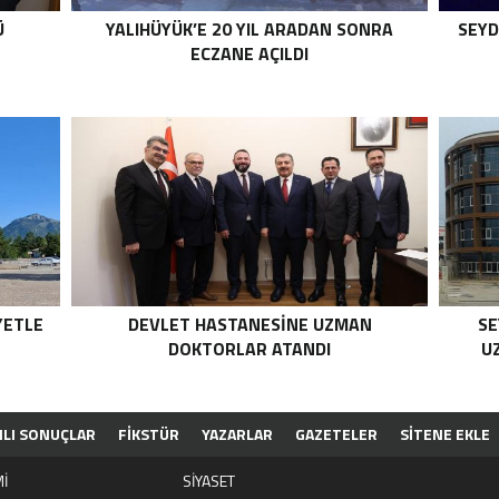
Ü
YALIHÜYÜK’E 20 YIL ARADAN SONRA
SEYD
ECZANE AÇILDI
YETLE
DEVLET HASTANESINE UZMAN
SE
DOKTORLAR ATANDI
U
NLI SONUÇLAR
FİKSTÜR
YAZARLAR
GAZETELER
SİTENE EKLE
İ
SİYASET