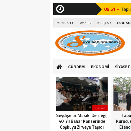
09:51 -
Tapu
SON
DAKİKA
15:06 -
Seyyi
MOBİL SİTE
WEB TV
BURÇLAR
CANLI S
15:27 -
Seydi
14:26 -
Seyd
10:37 -
Seyd
15:16 -
Suğl
GÜNDEM
EKONOMİ
SİYASET
16:25 -
Başk
14:23 -
Suğla
Genel
Seydişehir Musiki Derneği,
Tapu
40. Yıl Bahar Konserinde
Kurucu
Coşkuyu Zirveye Taşıdı
Efend