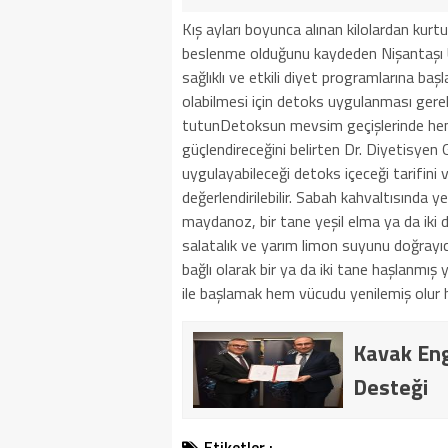
Kış ayları boyunca alınan kilolardan kurtul
beslenme olduğunu kaydeden Nişantaşı Ü
sağlıklı ve etkili diyet programlarına 
olabilmesi için detoks uygulanması gerekt
tutunDetoksun mevsim geçişlerinde hem 
güçlendireceğini belirten Dr. Diyetisyen 
uygulayabileceği detoks içeceği tarifini
değerlendirilebilir. Sabah kahvaltısında ye
maydanoz, bir tane yeşil elma ya da iki d
salatalık ve yarım limon suyunu doğrayıcı
bağlı olarak bir ya da iki tane haşlanmış
ile başlamak hem vücudu yenilemiş olur 
Kavak Eng
Desteği
Etiketler :