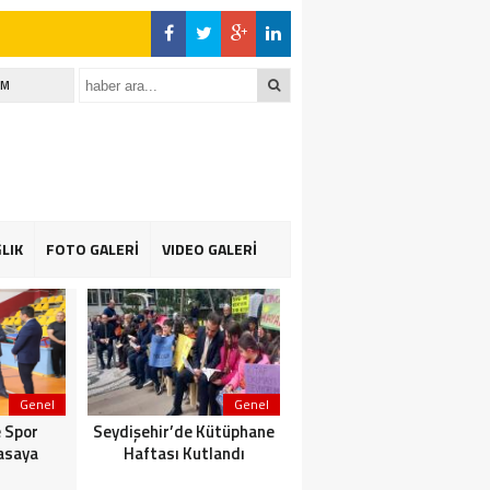
İM
LIK
FOTO GALERİ
VIDEO GALERİ
Genel
Genel
Genel
 Spor
Seydişehir’de Kütüphane
Suğla gölünde Bereketli
asaya
Haftası Kutlandı
Balık sezonu: Avcılar da
Kooperatif de Memnun