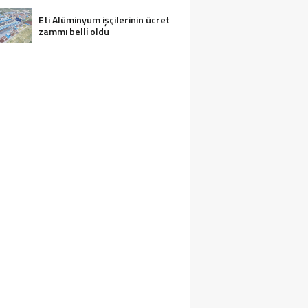
Eti Alüminyum işçilerinin ücret
zammı belli oldu
APU KADASTRONUN KURUCUSU MAHM
FENDI SEYDIŞEHIR’DE ANILDI