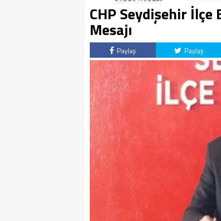
(VİDEO HABER)
CHP Seydişehir İlçe
Mesajı
Paylaş
Paylaş