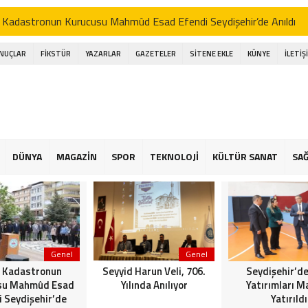
 Kadastronun Kurucusu Mahmûd Esad Efendi Seydişehir’de Anıldı
d Harun Veli, 706. Yılında Anılıyor
ONUÇLAR
FİKSTÜR
YAZARLAR
GAZETELER
SİTENE EKLE
KÜNYE
İLETİŞ
şehir’de Spor Yatırımları Masaya Yatırıldı
işehir Belediye Başkanı Hasan Ustaoğlu, Gazetecilerle Buluştu
işehir Musiki Derneği’nden Ramazan’a Coşku Dolu İlahi Konseri
a gölünde Bereketli Balık sezonu: Avcılar da Kooperatif de Memnun
DÜNYA
MAGAZİN
SPOR
TEKNOLOJİ
KÜLTÜR SANAT
SAĞ
an Ustaoğlu gazetecilerle aynı sofrada buluştu
 Kapalı Havzası Bereketiyle Çiftçinin Yüzünü Güldürüyor
Genel
Genel
 Kadastronun
Seyyid Harun Veli, 706.
Seydişehir’de
su Mahmûd Esad
Yılında Anılıyor
Yatırımları M
i Seydişehir’de
Yatırıldı