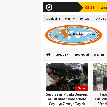
09:51 -
Tapu
SON
DAKİKA
15:06 -
Seyyi
MOBİL SİTE
WEB TV
BURÇLAR
CANLI S
15:27 -
Seydi
14:26 -
Seyd
10:37 -
Seyd
15:16 -
Suğl
GÜNDEM
EKONOMİ
SİYASET
16:25 -
Başk
14:23 -
Suğla
Genel
Seydişehir Musiki Derneği,
Tapu
40. Yıl Bahar Konserinde
Kurucu
Coşkuyu Zirveye Taşıdı
Efend