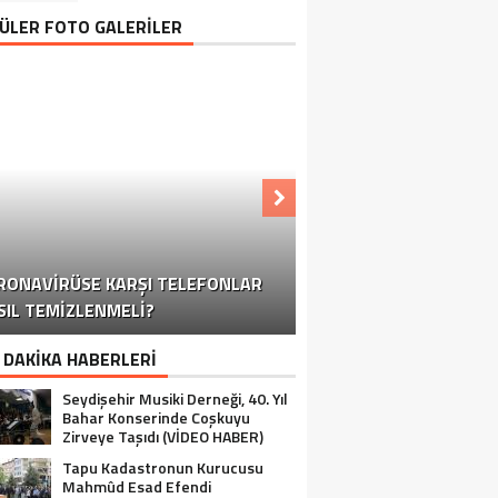
ÜLER FOTO GALERİLER
KONYA-ANTALYA KARAYOLUNDA
RONAVIRÜSE KARŞI TELEFONLAR
OĞUN KAR YAĞIŞI TRAFIĞI OLUMSUZ
KORONAVIRÜSE KARŞI TELEFONLAR
KORONAVIRÜSE KARŞI TELEFONLAR
KORONAVIRÜSE KARŞI TELEFONLAR
SIL TEMIZLENMELI?
YALIHÜYÜK’TE OZANLI GECE
NASIL TEMIZLENMELI?
NASIL TEMIZLENMELI?
NASIL TEMIZLENMELI?
SEYDIŞEHIR
ETKILIYOR
 DAKİKA HABERLERİ
Seydişehir Musiki Derneği, 40. Yıl
Bahar Konserinde Coşkuyu
Zirveye Taşıdı (VİDEO HABER)
Tapu Kadastronun Kurucusu
Mahmûd Esad Efendi