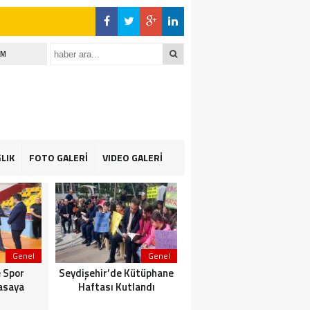
İM
LIK
FOTO GALERİ
VIDEO GALERİ
Genel
Genel
Genel
 Spor
Seydişehir’de Kütüphane
Suğla gölünde Bereketli
asaya
Haftası Kutlandı
Balık sezonu: Avcılar da
Kooperatif de Memnun