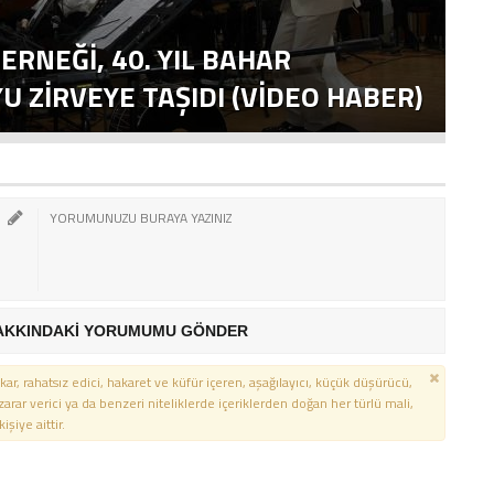
ERNEĞI, 40. YIL BAHAR
T
 ZIRVEYE TAŞIDI (VİDEO HABER)
E
AKKINDAKİ YORUMUMU GÖNDER
kar, rahatsız edici, hakaret ve küfür içeren, aşağılayıcı, küçük düşürücü,
 zarar verici ya da benzeri niteliklerde içeriklerden doğan her türlü mali,
şiye aittir.