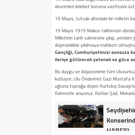
devrimleri ilelebet koruma vazifesini üstl
19 Mayıs, tutsak altındaki bir milletin 
19 Mayıs 1919 Makus talihimizin döndüğü,
Milletinin tarih sahnesine çıkıp, yenide
düşmanlıklar yıkılmaya mahkum olmuştur.
Gençliği, Cumhuriyetimizi sonsuza kad
ileriye götürecek yetenek ve güce sa
Bu duygu ve düşüncelerle tüm Ulusumuz
kutluyor; Ulu Önderimiz Gazi Mustafa K
uğruna toprağa düşen Kurtuluş Savaşı’nı
Rahmetle anıyoruz. Ruhları Şad, Mekanla
Seydişehir
Konserind
HABER)