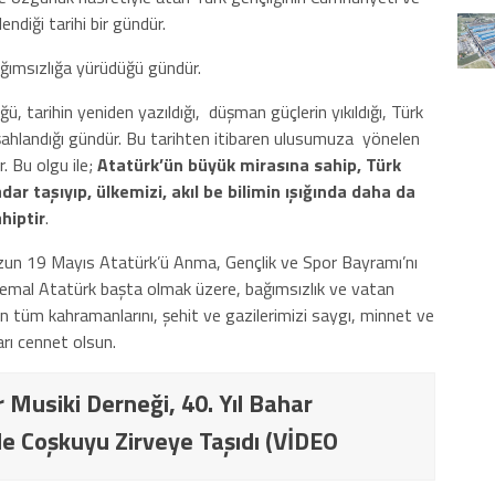
endiği tarihi bir gündür.
bağımsızlığa yürüdüğü gündür.
 tarihin yeniden yazıldığı, düşman güçlerin yıkıldığı, Türk
n şahlandığı gündür. Bu tarihten itibaren ulusumuza yönelen
 Bu olgu ile;
Atatürk’ün büyük mirasına sahip, Türk
ar taşıyıp, ülkemizi, akıl be bilimin ışığında daha da
hiptir
.
un 19 Mayıs Atatürk’ü Anma, Gençlik ve Spor Bayramı’nı
emal Atatürk başta olmak üzere, bağımsızlık ve vatan
n tüm kahramanlarını, şehit ve gazilerimizi saygı, minnet ve
rı cennet olsun.
 Musiki Derneği, 40. Yıl Bahar
e Coşkuyu Zirveye Taşıdı (VİDEO