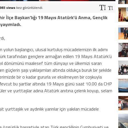
983 views
kez görüntülendi.
ir İlçe Başkan’lığı 19 Mayıs Atatürk’ü Anma, Gençlik
 yayımladı.
di,
n yolun başlangıcı, ulusal kurtuluş mücadelemizin ilk adımı
rk tarafından gençlere armağan edilen 19 Mayıs Atatürk’ü
yıl dönümünü maalesef tüm dünyayı ve ülkemizi saran
güçlerin şaşı yaklaşımları altında oldukça buruk bir şekilde
erimizde bir o kadar gururla ve eksilmeyen bir coşkuyla
Mevcut bu şartlar altında 19 Mayıs günü saat 10.00 da CHP
üler ve yurttaşlar adına Atatürk anıtına çelenk koyup, selam
 yurttaşlık ve aydınlık yarınlar için yakılan mücadele
e özgürlük hasretiyle atan Türk gençliğinin Cumhuriyeti ve