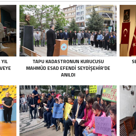
 YIL
TAPU KADASTRONUN KURUCUSU
S
RVEYE
MAHMÛD ESAD EFENDI SEYDIŞEHIR’DE
ANILDI