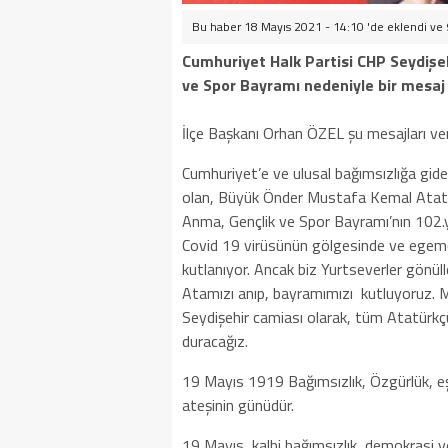
Bu haber 18 Mayıs 2021 - 14:10 'de eklendi ve
Cumhuriyet Halk Partisi CHP Seydişeh
ve Spor Bayramı nedeniyle bir mesaj
İlçe Başkanı Orhan ÖZEL şu mesajları ver
Cumhuriyet’e ve ulusal bağımsızlığa gide
olan, Büyük Önder Mustafa Kemal Atatü
Anma, Gençlik ve Spor Bayramı’nın 102.
Covid 19 virüsünün gölgesinde ve egemen 
kutlanıyor. Ancak biz Yurtseverler gönüll
Atamızı anıp, bayramımızı kutluyoruz. 
Seydişehir camiası olarak, tüm Atatürkç
duracağız.
19 Mayıs 1919 Bağımsızlık, Özgürlük, eşit
ateşinin günüdür.
19 Mayıs, kalbi bağımsızlık, demokrasi v