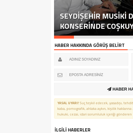
SEYDIŞEHIR MUSIKI D
KONSERINDE COŞKUYU
HABER HAKKINDA GÖRÜŞ BELİRT
HABER H
YASAL UYARI!
Suç teşkil edecek, yasadışı, tehdit
kaba, pornografik, ahlaka aykırı, kişilik haklarına
hukuki, cezai, idari sorumluluk içeriği gönderen ki
İLGİLİ HABERLER