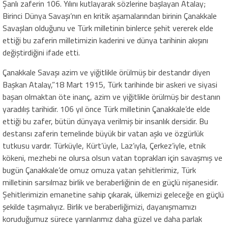
Şanlı zaferin 106. Yılını kutlayarak sözlerine başlayan Atalay;
Birinci Dünya Savaşı’nın en kritik aşamalarından birinin Çanakkale
Savaşları olduğunu ve Türk milletinin binlerce şehit vererek elde
ettiği bu zaferin milletimizin kaderini ve dünya tarihinin akışını
değiştirdiğini ifade etti.
Çanakkale Savaşı azim ve yiğitlikle örülmüş bir destandır diyen
Başkan Atalay,”18 Mart 1915, Türk tarihinde bir askeri ve siyasi
başarı olmaktan öte inanç, azim ve yiğitlikle örülmüş bir destanın
yaradılış tarihidir. 106 yıl önce Türk milletinin Çanakkale’de elde
ettiği bu zafer, bütün dünyaya verilmiş bir insanlık dersidir. Bu
destansı zaferin temelinde büyük bir vatan aşkı ve özgürlük
tutkusu vardır. Türküyle, Kürt’üyle, Laz’ıyla, Çerkez’iyle, etnik
kökeni, mezhebi ne olursa olsun vatan toprakları için savaşmış ve
bugün Çanakkale’de omuz omuza yatan şehitlerimiz, Türk
milletinin sarsılmaz birlik ve beraberliğinin de en güçlü nişanesidir.
Şehitlerimizin emanetine sahip çıkarak, ülkemizi geleceğe en güçlü
şekilde taşımalıyız. Birlik ve beraberliğimizi, dayanışmamızı
koruduğumuz sürece yarınlarımız daha güzel ve daha parlak