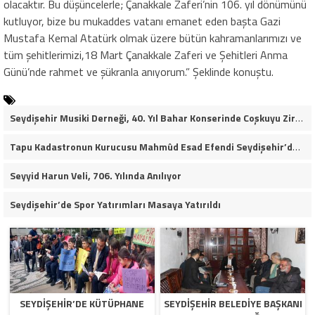
olacaktır. Bu düşüncelerle; Çanakkale Zaferi’nin 106. yıl dönümünü
kutluyor, bize bu mukaddes vatanı emanet eden başta Gazi
Mustafa Kemal Atatürk olmak üzere bütün kahramanlarımızı ve
tüm şehitlerimizi,18 Mart Çanakkale Zaferi ve Şehitleri Anma
Günü’nde rahmet ve şükranla anıyorum.” Şeklinde konuştu.
Seydişehir Musiki Derneği, 40. Yıl Bahar Konserinde Coşkuyu Zirveye Taşıdı (VİDEO HABER)
Tapu Kadastronun Kurucusu Mahmûd Esad Efendi Seydişehir’de Anıldı
Seyyid Harun Veli, 706. Yılında Anılıyor
Seydişehir’de Spor Yatırımları Masaya Yatırıldı
SEYDIŞEHIR’DE KÜTÜPHANE
SEYDIŞEHIR BELEDIYE BAŞKANI