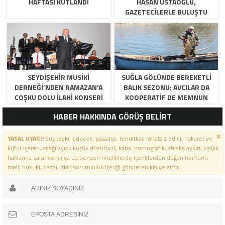
HAFTASI KUTLANDI
HASAN USTAOĞLU,
GAZETECILERLE BULUŞTU
SEYDIŞEHIR MUSIKI
SUĞLA GÖLÜNDE BEREKETLI
DERNEĞI’NDEN RAMAZAN’A
BALIK SEZONU: AVCILAR DA
COŞKU DOLU İLAHI KONSERI
KOOPERATIF DE MEMNUN
HABER HAKKINDA GÖRÜŞ BELİRT
YASAL UYARI!
Suç teşkil edecek, yasadışı, tehditkar, rahatsız edici, hakaret ve
küfür içeren, aşağılayıcı, küçük düşürücü, kaba, pornografik, ahlaka aykırı, kişilik
haklarına zarar verici ya da benzeri niteliklerde içeriklerden doğan her türlü
mali, hukuki, cezai, idari sorumluluk içeriği gönderen kişiye aittir.