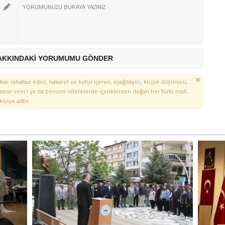
AKKINDAKİ YORUMUMU GÖNDER
kar, rahatsız edici, hakaret ve küfür içeren, aşağılayıcı, küçük düşürücü,
 zarar verici ya da benzeri niteliklerde içeriklerden doğan her türlü mali,
şiye aittir.