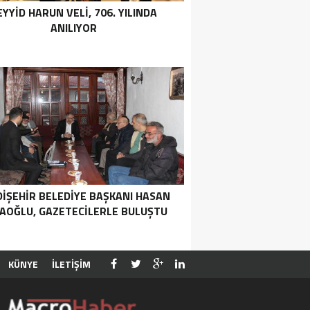
EYYID HARUN VELI, 706. YILINDA
ANILIYOR
DIŞEHIR BELEDIYE BAŞKANI HASAN
AOĞLU, GAZETECILERLE BULUŞTU
KÜNYE
İLETİŞİM