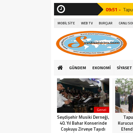
09:51 -
Tapu
SON
DAKİKA
15:06 -
Seyyi
MOBİL SİTE
WEB TV
BURÇLAR
CANLI S
15:27 -
Seydi
14:26 -
Seyd
10:37 -
Seyd
15:16 -
Suğl
GÜNDEM
EKONOMİ
SİYASET
16:25 -
Başk
14:23 -
Suğla
Genel
Seydişehir Musiki Derneği,
Tapu
40. Yıl Bahar Konserinde
Kurucu
Coşkuyu Zirveye Taşıdı
Efend