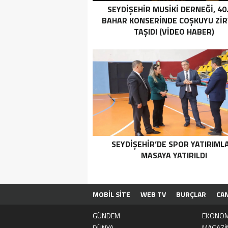
SEYDIŞEHIR MUSIKI DERNEĞI, 40.
BAHAR KONSERINDE COŞKUYU ZI
TAŞIDI (VİDEO HABER)
SEYDIŞEHIR’DE SPOR YATIRIML
MASAYA YATIRILDI
MOBİL SİTE
WEB TV
BURÇLAR
CA
GÜNDEM
EKONOM
DÜNYA
MAGAZİ