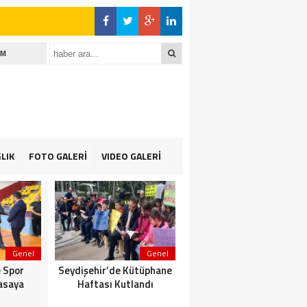
İM
LIK
FOTO GALERİ
VIDEO GALERİ
Genel
Genel
Genel
 Spor
Seydişehir’de Kütüphane
Suğla gölünde Bereketli
asaya
Haftası Kutlandı
Balık sezonu: Avcılar da
Kooperatif de Memnun