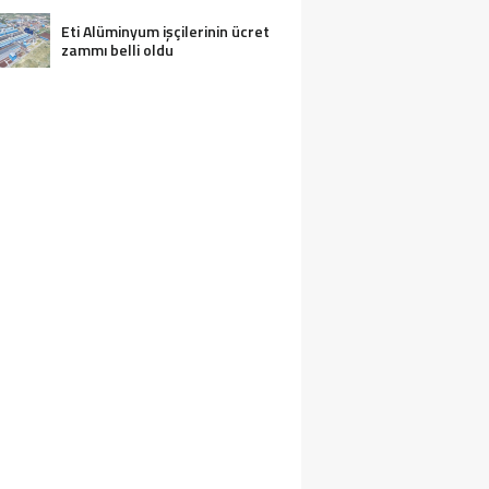
Eti Alüminyum işçilerinin ücret
zammı belli oldu
APU KADASTRONUN KURUCUSU MAHM
FENDI SEYDIŞEHIR’DE ANILDI