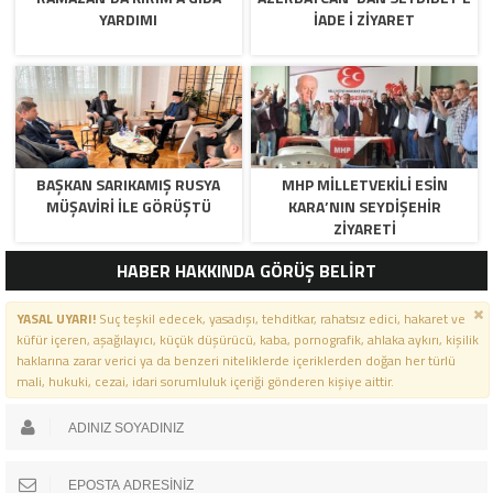
YARDIMI
IADE I ZIYARET
BAŞKAN SARIKAMIŞ RUSYA
MHP MILLETVEKILI ESIN
MÜŞAVIRI İLE GÖRÜŞTÜ
KARA’NIN SEYDIŞEHIR
ZIYARETI
HABER HAKKINDA GÖRÜŞ BELİRT
YASAL UYARI!
Suç teşkil edecek, yasadışı, tehditkar, rahatsız edici, hakaret ve
küfür içeren, aşağılayıcı, küçük düşürücü, kaba, pornografik, ahlaka aykırı, kişilik
haklarına zarar verici ya da benzeri niteliklerde içeriklerden doğan her türlü
mali, hukuki, cezai, idari sorumluluk içeriği gönderen kişiye aittir.