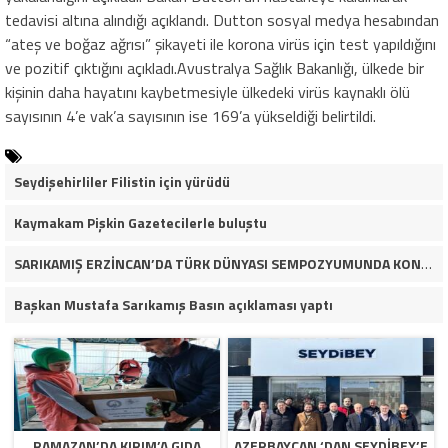
tedavisi altına alındığı açıklandı. Dutton sosyal medya hesabından
“ateş ve boğaz ağrısı” şikayeti ile korona virüs için test yapıldığını
ve pozitif çıktığını açıkladı.Avustralya Sağlık Bakanlığı, ülkede bir
kişinin daha hayatını kaybetmesiyle ülkedeki virüs kaynaklı ölü
sayısının 4’e vak’a sayısının ise 169’a yükseldiği belirtildi.
Seydişehirliler Filistin için yürüdü
Kaymakam Pişkin Gazetecilerle buluştu
SARIKAMIŞ ERZİNCAN’DA TÜRK DÜNYASI SEMPOZYUMUNDA KONUŞTU
Başkan Mustafa Sarıkamış Basın açıklaması yaptı
RAMAZAN’DA KIRIM’A GIDA
AZERBAYCAN ‘DAN SEYDIBEY’E