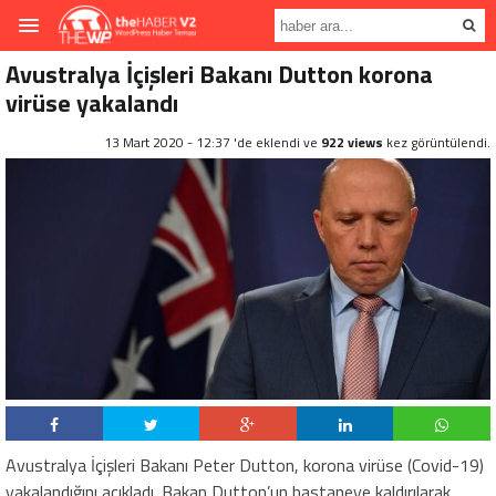
Avustralya İçişleri Bakanı Dutton korona
virüse yakalandı
13 Mart 2020 - 12:37 'de eklendi ve
922 views
kez görüntülendi.
Avustralya İçişleri Bakanı Peter Dutton, korona virüse (Covid-19)
yakalandığını açıkladı. Bakan Dutton’un hastaneye kaldırılarak