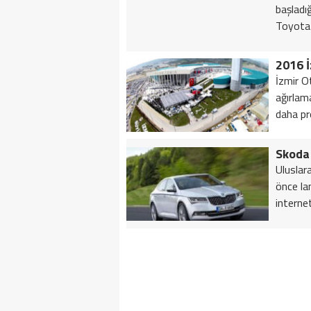
başladı
Toyota 
2016 
İzmir O
ağırlam
daha pr
Skoda
Uluslar
önce la
internet 