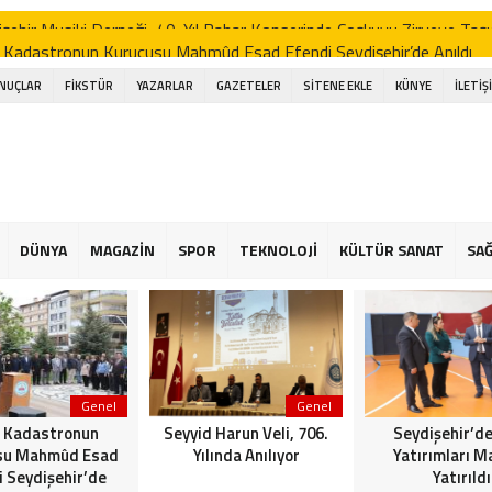
işehir Musiki Derneği, 40. Yıl Bahar Konserinde Coşkuyu Zirveye Ta
 Kadastronun Kurucusu Mahmûd Esad Efendi Seydişehir’de Anıldı
d Harun Veli, 706. Yılında Anılıyor
ONUÇLAR
FİKSTÜR
YAZARLAR
GAZETELER
SİTENE EKLE
KÜNYE
İLETİŞ
şehir’de Spor Yatırımları Masaya Yatırıldı
işehir Belediye Başkanı Hasan Ustaoğlu, Gazetecilerle Buluştu
işehir Musiki Derneği’nden Ramazan’a Coşku Dolu İlahi Konseri
a gölünde Bereketli Balık sezonu: Avcılar da Kooperatif de Memnun
DÜNYA
MAGAZİN
SPOR
TEKNOLOJİ
KÜLTÜR SANAT
SAĞ
an Ustaoğlu gazetecilerle aynı sofrada buluştu
 Kapalı Havzası Bereketiyle Çiftçinin Yüzünü Güldürüyor
Genel
Genel
 Kadastronun
Seyyid Harun Veli, 706.
Seydişehir’de
su Mahmûd Esad
Yılında Anılıyor
Yatırımları M
i Seydişehir’de
Yatırıldı