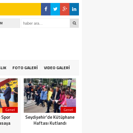
İM
LIK
FOTO GALERİ
VIDEO GALERİ
Genel
Genel
Genel
 Spor
Seydişehir’de Kütüphane
Suğla gölünde Bereketli
asaya
Haftası Kutlandı
Balık sezonu: Avcılar da
Kooperatif de Memnun