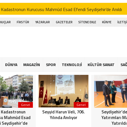
 Kadastronun Kurucusu Mahmûd Esad Efendi Seydişehir’de Anıldı
d Harun Veli, 706. Yılında Anılıyor
ONUÇLAR
FİKSTÜR
YAZARLAR
GAZETELER
SİTENE EKLE
KÜNYE
İLETİŞ
şehir’de Spor Yatırımları Masaya Yatırıldı
işehir Belediye Başkanı Hasan Ustaoğlu, Gazetecilerle Buluştu
işehir Musiki Derneği’nden Ramazan’a Coşku Dolu İlahi Konseri
a gölünde Bereketli Balık sezonu: Avcılar da Kooperatif de Memnun
DÜNYA
MAGAZİN
SPOR
TEKNOLOJİ
KÜLTÜR SANAT
SAĞ
an Ustaoğlu gazetecilerle aynı sofrada buluştu
 Kapalı Havzası Bereketiyle Çiftçinin Yüzünü Güldürüyor
Genel
Genel
 Kadastronun
Seyyid Harun Veli, 706.
Seydişehir’de
su Mahmûd Esad
Yılında Anılıyor
Yatırımları M
i Seydişehir’de
Yatırıldı