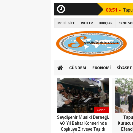
09:51 -
Tapu
SON
DAKİKA
15:06 -
Seyyi
MOBİL SİTE
WEB TV
BURÇLAR
CANLI S
15:27 -
Seydi
14:26 -
Seyd
10:37 -
Seyd
15:16 -
Suğl
GÜNDEM
EKONOMİ
SİYASET
16:25 -
Başk
14:23 -
Suğla
Genel
Seydişehir Musiki Derneği,
Tapu
40. Yıl Bahar Konserinde
Kurucu
Coşkuyu Zirveye Taşıdı
Efend