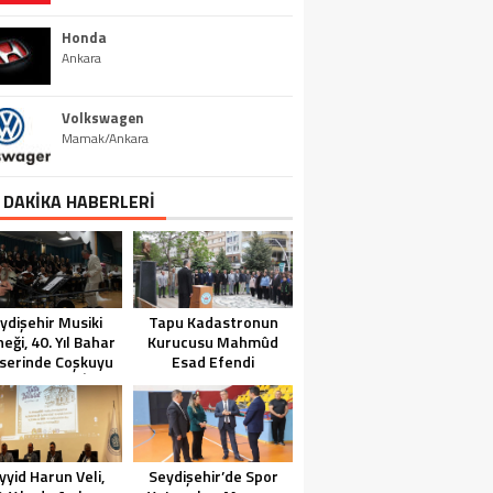
Honda
Ankara
Volkswagen
Mamak/Ankara
 DAKİKA HABERLERİ
ydişehir Musiki
Tapu Kadastronun
eği, 40. Yıl Bahar
Kurucusu Mahmûd
serinde Coşkuyu
Esad Efendi
eye Taşıdı (VİDEO
Seydişehir’de Anıldı
HABER)
yyid Harun Veli,
Seydişehir’de Spor