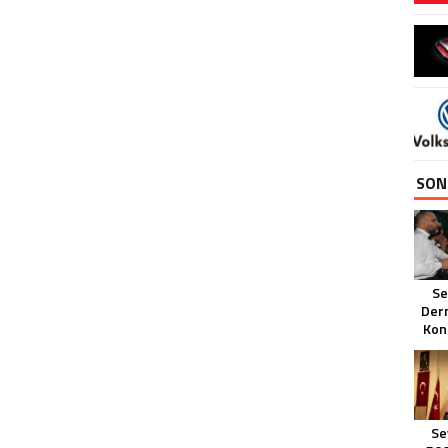
SON
Se
Dern
Kon
Zirv
Se