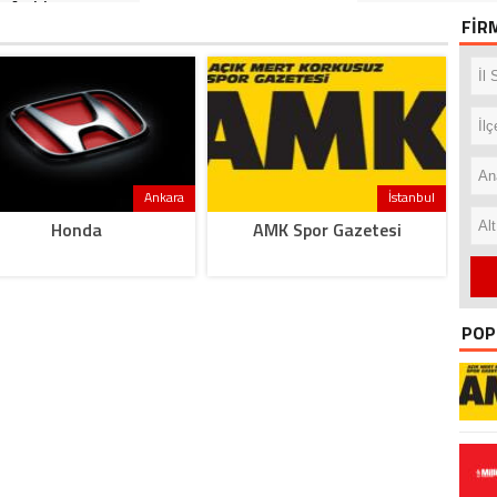
Anıldı
FİR
Ankara
İstanbul
Honda
AMK Spor Gazetesi
POP